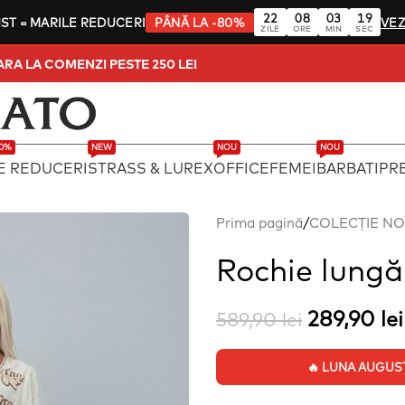
22
08
03
18
UST
= MARILE REDUCERI
PÂNĂ LA -80%
VEZ
ZILE
ORE
MIN
SEC
 TOATA TARA LA COMENZI PESTE 250 LEI
80%
NEW
NOU
NOU
E REDUCERI
STRASS & LUREX
OFFICE
FEMEI
BARBATI
PRE
Prima pagină
/
COLECȚIE N
Rochie lungă 
289,90
lei
589,90
lei
🔥 LUNA AUGUST: