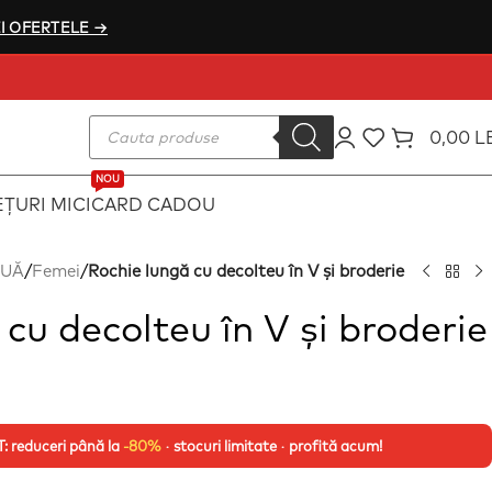
I OFERTELE →
0,00
L
NOU
ȚURI MICI
CARD CADOU
OUĂ
/
Femei
/
Rochie lungă cu decolteu în V și broderie
cu decolteu în V și broderie
 reduceri până la
-80%
· stocuri limitate · profită acum!