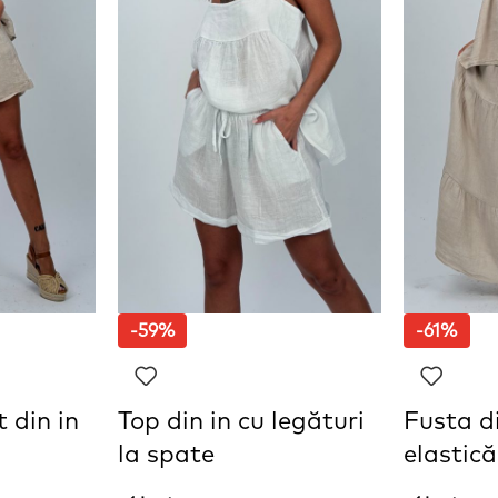
-59%
-61%
 din in
Top din in cu legături
Fusta di
la spate
elastică