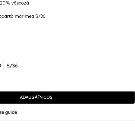
, 20%
vâscoză
poartă
mărimea
S/36
8
S/36
ADAUGĂ ÎN COȘ
ze guide