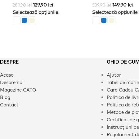
129,90
lei
149,90
lei
289,90
lei
339,90
lei
Selectează opțiunile
Selectează opțiunile
DESPRE
GHID DE CU
Acasa
Ajutor
Despre noi
Tabel de mari
Magazine CATO
Card Cadou 
Blog
Politica de liv
Contact
Politica de ret
Metode de pla
Certificat de 
Instrucțiuni de
Regulament de