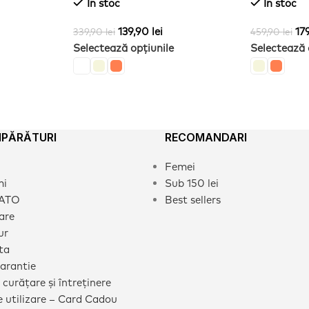
In stoc
In stoc
139,90
lei
17
339,90
lei
459,90
lei
Selectează opțiunile
Selectează 
MPĂRĂTURI
RECOMANDARI
Femei
mi
Sub 150 lei
CATO
Best sellers
rare
ur
ta
garantie
 curățare și întreținere
 utilizare – Card Cadou