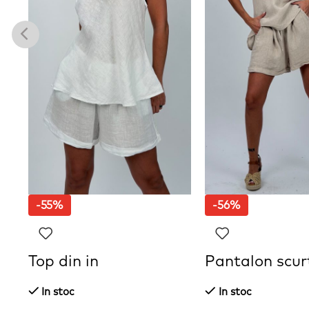
-55%
-56%
Top din in
Pantalon scurt
In stoc
In stoc