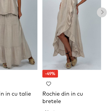
-49%
n in cu talie
Rochie din in cu
S
bretele