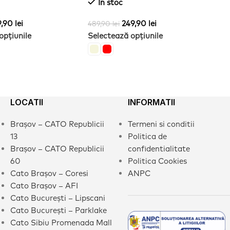
In stoc
41
Se
9,90
lei
249,90
lei
489,90
lei
opțiunile
Selectează opțiunile
LOCATII
INFORMATII
Brașov – CATO Republicii
Termeni si conditii
13
Politica de
Brașov – CATO Republicii
confidentialitate
60
Politica Cookies
Cato Brașov – Coresi
ANPC
Cato Brașov – AFI
Cato București – Lipscani
Cato București – Parklake
Cato Sibiu Promenada Mall