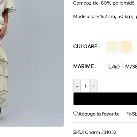
Compoziție
: 80%
poliamidă
Modelul are 162 cm, 50 kg
și
CULOARE
MARIME
L/40
M/3
-
+
Adauga la favorite
Si
SKU:
Charm 331022