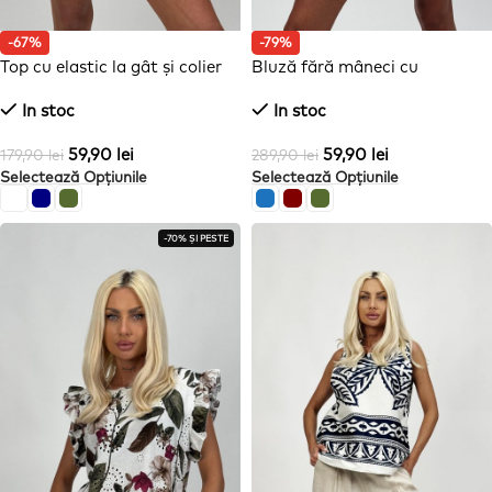
-67%
-79%
Top cu elastic la gât și colier
Bluză fără mâneci cu
imprimeu floral și legături la
In stoc
In stoc
spate
59,90
lei
59,90
lei
179,90
lei
289,90
lei
Selectează Opțiunile
Selectează Opțiunile
-70% ȘI PESTE