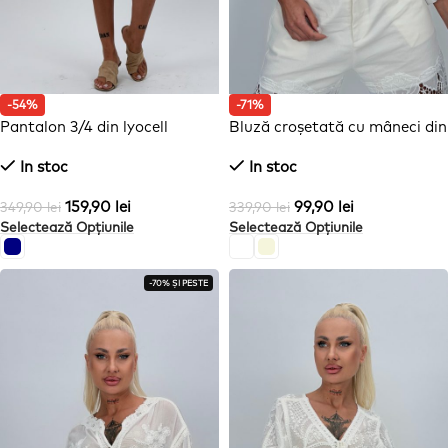
-54%
-71%
Pantalon 3/4 din lyocell
Bluză croșetată cu mâneci din
voal
In stoc
In stoc
159,90
lei
99,90
lei
349,90
lei
339,90
lei
Selectează Opțiunile
Selectează Opțiunile
-70% ȘI PESTE