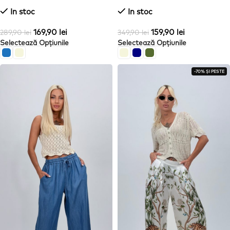
In stoc
In stoc
169,90
lei
159,90
lei
289,90
lei
349,90
lei
Selectează Opțiunile
Selectează Opțiunile
-70% ȘI PESTE