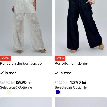
-57%
-63%
Pantalon din bumbac cu
Pantalon din denim
broderie
In stoc
In stoc
159,90
lei
129,90
lei
369,90
lei
349,90
lei
Selectează Opțiunile
Selectează Opțiunile