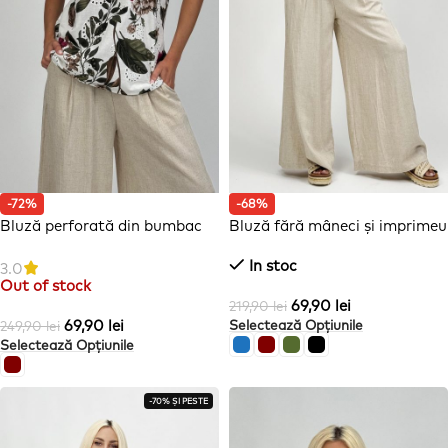
-72%
-68%
Bluză perforată din bumbac
Bluză fără mâneci și imprimeu
cu imprimeu floral
In stoc
3.0
Out of stock
69,90
lei
219,90
lei
69,90
lei
Selectează Opțiunile
249,90
lei
Selectează Opțiunile
-70% ȘI PESTE