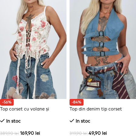
-56%
-84%
Top corset cu volane și
Top din denim tip corset
imprimeu floral
In stoc
In stoc
169,90
lei
49,90
lei
389,90
lei
319,90
lei