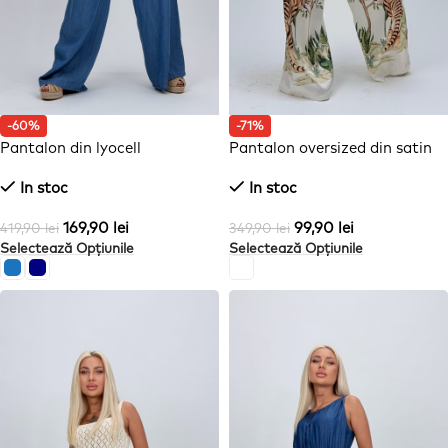
-60%
-71%
Pantalon din lyocell
Pantalon oversized din satin
cu imprimeu
In stoc
In stoc
169,90
lei
99,90
lei
419,90
lei
349,90
lei
Selectează Opțiunile
Selectează Opțiunile