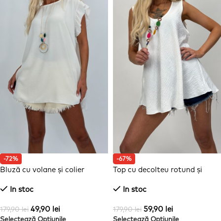
-72%
-67%
Bluză cu volane și colier
Top cu decolteu rotund și
colier
In stoc
In stoc
49,90
lei
59,90
lei
179,90
lei
179,90
lei
Selectează Opțiunile
Selectează Opțiunile