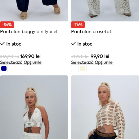
-54%
-76%
Pantalon baggy din lyocell
Pantalon croșetat
In stoc
In stoc
169,90
lei
99,90
lei
369,90
lei
419,90
lei
Selectează Opțiunile
Selectează Opțiunile