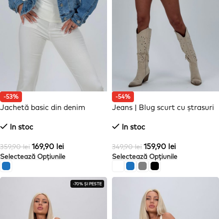
-53%
-54%
Jachetă basic din denim
Jeans | Blug scurt cu ștrasuri
și rupturi
In stoc
In stoc
169,90
lei
159,90
lei
359,90
lei
349,90
lei
Selectează Opțiunile
Selectează Opțiunile
-70% ȘI PESTE