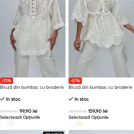
-72%
-57%
Bluză din bumbac cu broderie
Bluză din bumbac cu broderie
și 4 nasturi
și mâneci clopot
In stoc
In stoc
99,90
lei
159,90
lei
359,90
lei
369,90
lei
Selectează Opțiunile
Selectează Opțiunile
-70% ȘI PESTE