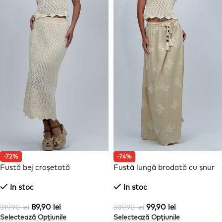
-72%
-74%
Fustă bej croșetată
Fustă lungă brodată cu șnur
accesorizat
In stoc
In stoc
89,90
lei
99,90
lei
319,90
lei
389,90
lei
Selectează Opțiunile
Selectează Opțiunile