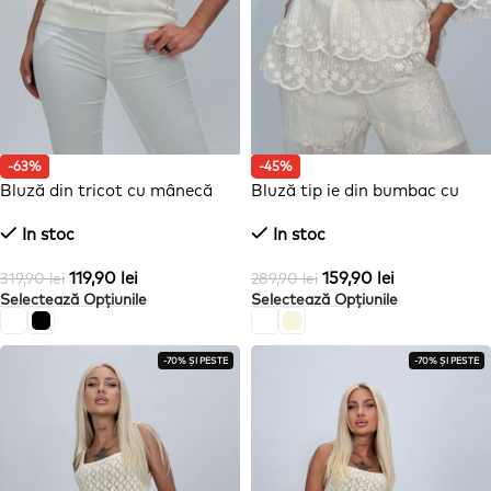
-63%
-45%
Bluză din tricot cu mânecă
Bluză tip ie din bumbac cu
scurtă și ștrasuri
broderie
In stoc
In stoc
119,90
lei
159,90
lei
319,90
lei
289,90
lei
Selectează Opțiunile
Selectează Opțiunile
-70% ȘI PESTE
-70% ȘI PESTE