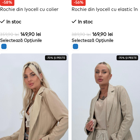
-58%
-56%
Rochie din lyocell cu colier
Rochie din lyocell cu elastic în
talie
In stoc
In stoc
149,90
lei
169,90
lei
359,90
lei
389,90
lei
Selectează Opțiunile
Selectează Opțiunile
-70% ȘI PESTE
-70% ȘI PESTE