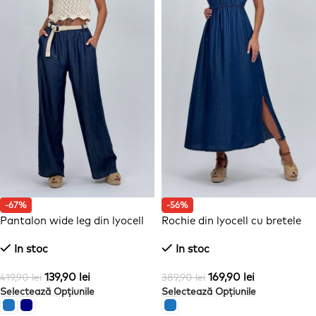
-67%
-56%
Pantalon wide leg din lyocell
Rochie din lyocell cu bretele
cu curea
In stoc
In stoc
139,90
lei
169,90
lei
419,90
lei
389,90
lei
Selectează Opțiunile
Selectează Opțiunile