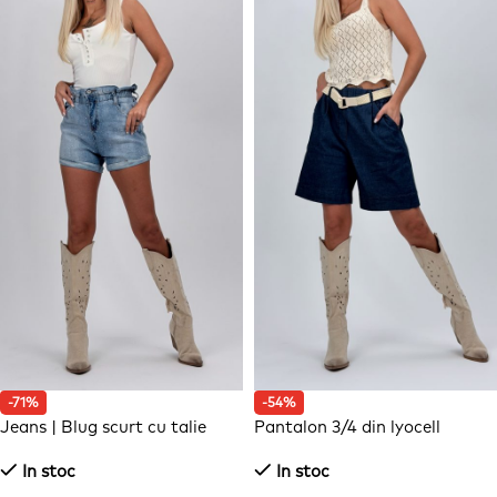
-71%
-54%
Jeans | Blug scurt cu talie
Pantalon 3/4 din lyocell
elastică și ștrasuri
In stoc
In stoc