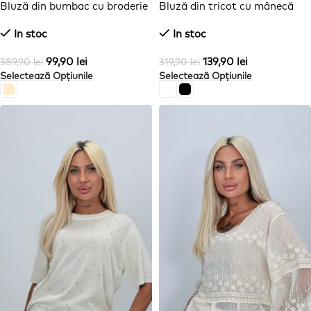
Bluză din bumbac cu broderie
Bluză din tricot cu mânecă
și nasturi
scurtă și flori aplicate
In stoc
In stoc
99,90
lei
139,90
lei
389,90
lei
319,90
lei
Selectează Opțiunile
Selectează Opțiunile