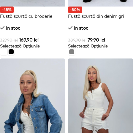
-48%
-80%
Fustă scurtă cu broderie
Fustă scurtă din denim gri
perforată și volane
In stoc
In stoc
169,90
lei
79,90
lei
329,90
lei
389,90
lei
Selectează Opțiunile
Selectează Opțiunile