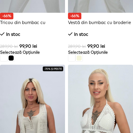
-66%
-66%
Tricou din bumbac cu
Vestă din bumbac cu broderie
imprimeu și ștrasuri
In stoc
In stoc
99,90
lei
99,90
lei
289,90
lei
289,90
lei
Selectează Opțiunile
Selectează Opțiunile
-70% ȘI PESTE