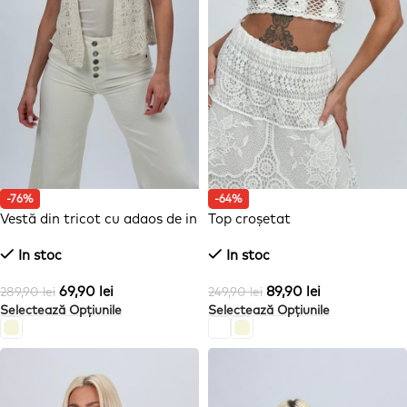
-76%
-64%
Vestă din tricot cu adaos de in
Top croșetat
In stoc
In stoc
69,90
lei
89,90
lei
289,90
lei
249,90
lei
Selectează Opțiunile
Selectează Opțiunile