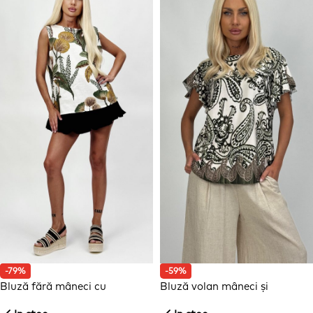
-79%
-59%
Bluză fără mâneci cu
Bluză volan mâneci și
imprimeu și nasturi la spate
imprimeu