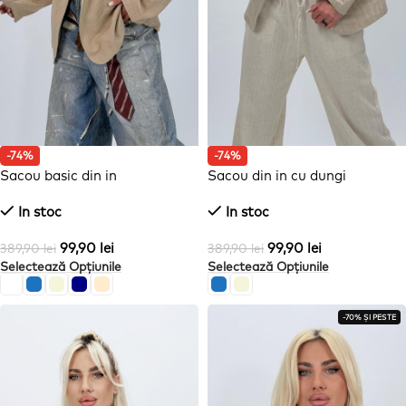
-74%
-74%
Sacou basic din in
Sacou din in cu dungi
In stoc
In stoc
99,90
lei
99,90
lei
389,90
lei
389,90
lei
Selectează Opțiunile
Selectează Opțiunile
-70% ȘI PESTE