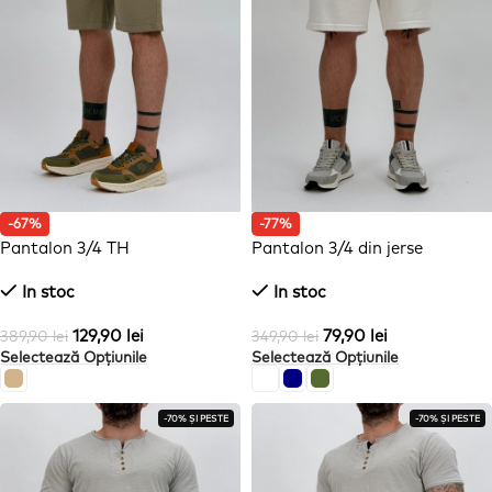
-67%
-77%
Pantalon 3/4 TH
Pantalon 3/4 din jerse
In stoc
In stoc
129,90
lei
79,90
lei
389,90
lei
349,90
lei
Selectează Opțiunile
Selectează Opțiunile
-70% ȘI PESTE
-70% ȘI PESTE