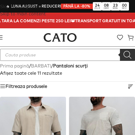
24
08
22
59
Skip to navigation
🔥
LUNA AUGUST
= REDUCERI
PÂNĂ LA -80%
ZILE
ORE
MIN
SEC
Skip to main content
TA TARA LA COMENZI PESTE 250 LEI
TRANSPORT GRATUIT IN T
Prima pagină
/
BARBATI
/
Pantaloni scurți
Afișez toate cele 11 rezultate
Filtreaza produsele