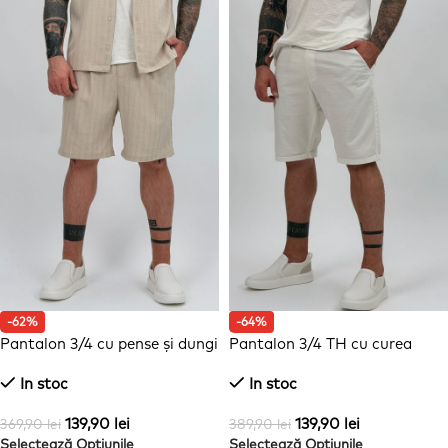
-62%
-64%
Pantalon 3/4 cu pense și dungi
Pantalon 3/4 TH cu curea
In stoc
In stoc
139,90
lei
139,90
lei
369,90
lei
389,90
lei
Selectează Opțiunile
Selectează Opțiunile