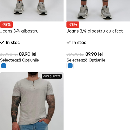
-75%
-75%
Jeans 3/4 albastru
Jeans 3/4 albastru cu efect
prespălat
In stoc
In stoc
89,90
lei
89,90
lei
359,90
lei
359,90
lei
Selectează Opțiunile
Selectează Opțiunile
-70% ȘI PESTE