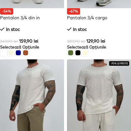
-54%
-67%
Pantalon 3/4 din in
Pantalon 3/4 cargo
In stoc
In stoc
159,90
lei
129,90
lei
349,90
lei
389,90
lei
Selectează Opțiunile
Selectează Opțiunile
-70% ȘI PESTE