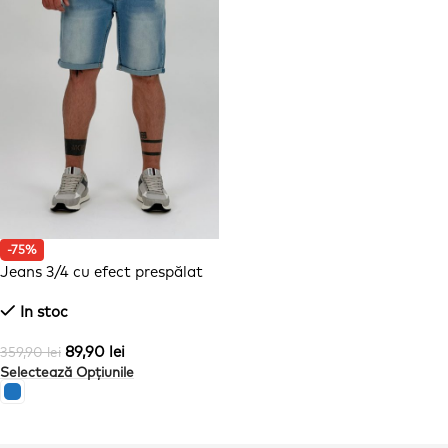
-75%
Jeans 3/4 cu efect prespălat
In stoc
89,90
lei
359,90
lei
Selectează Opțiunile