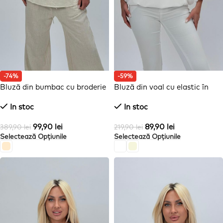
-74%
-59%
Bluză din bumbac cu broderie
Bluză din voal cu elastic în
și nasturi
talie
In stoc
In stoc
99,90
lei
89,90
lei
389,90
lei
219,90
lei
Selectează Opțiunile
Selectează Opțiunile