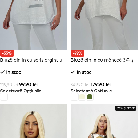
-55%
-49%
Bluză din in cu scris argintiu
Bluză din in cu mânecă 3/4 și
floare aplicată
In stoc
In stoc
99,90
lei
179,90
lei
219,90
lei
349,90
lei
Selectează Opțiunile
Selectează Opțiunile
-70% ȘI PESTE