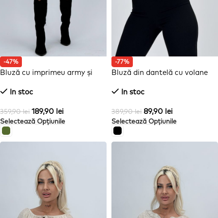
-47%
-77%
Bluză cu imprimeu army și
Bluză din dantelă cu volane
fermoar la spate
In stoc
In stoc
189,90
lei
89,90
lei
359,90
lei
389,90
lei
Selectează Opțiunile
Selectează Opțiunile