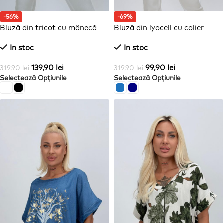
-56%
-69%
Bluză din tricot cu mânecă
Bluză din lyocell cu colier
scurtă și flori aplicate
In stoc
In stoc
139,90
lei
99,90
lei
319,90
lei
319,90
lei
Selectează Opțiunile
Selectează Opțiunile