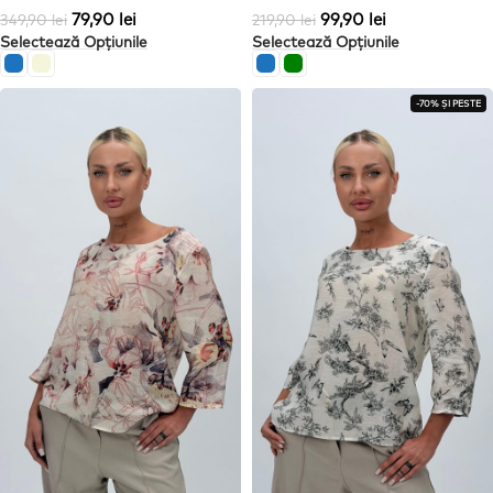
79,90
lei
99,90
lei
349,90
lei
219,90
lei
Selectează Opțiunile
Selectează Opțiunile
-70% ȘI PESTE