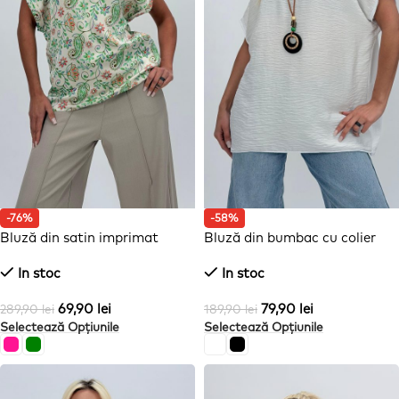
-76%
-58%
Bluză din satin imprimat
Bluză din bumbac cu colier
In stoc
In stoc
69,90
lei
79,90
lei
289,90
lei
189,90
lei
Selectează Opțiunile
Selectează Opțiunile