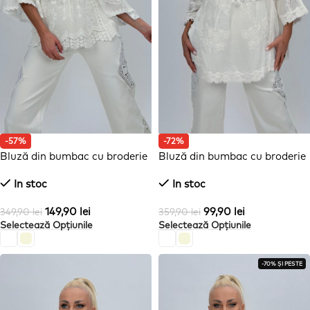
-57%
-72%
Bluză din bumbac cu broderie
Bluză din bumbac cu broderie
și 4 nasturi
In stoc
In stoc
149,90
lei
99,90
lei
349,90
lei
359,90
lei
Selectează Opțiunile
Selectează Opțiunile
-70% ȘI PESTE