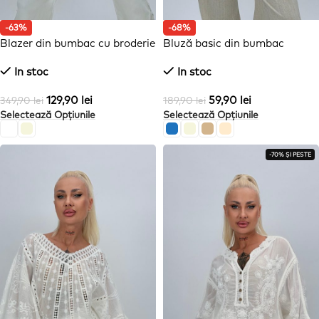
-63%
-68%
Blazer din bumbac cu broderie
Bluză basic din bumbac
In stoc
In stoc
129,90
lei
59,90
lei
349,90
lei
189,90
lei
Selectează Opțiunile
Selectează Opțiunile
-70% ȘI PESTE