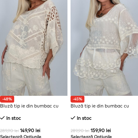
-48%
-45%
Bluză tip ie din bumbac cu
Bluză tip ie din bumbac cu
perforații
broderie
In stoc
In stoc
149,90
lei
159,90
lei
289,90
lei
289,90
lei
Selectează Opțiunile
Selectează Opțiunile