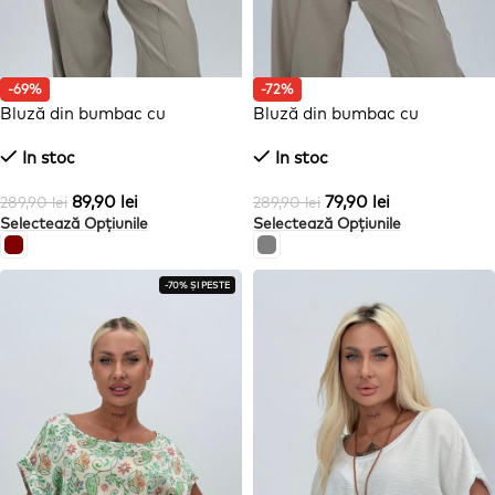
-69%
-72%
Bluză din bumbac cu
Bluză din bumbac cu
imprimeu bordeaux
imprimeu gri
In stoc
In stoc
89,90
lei
79,90
lei
289,90
lei
289,90
lei
Selectează Opțiunile
Selectează Opțiunile
-70% ȘI PESTE