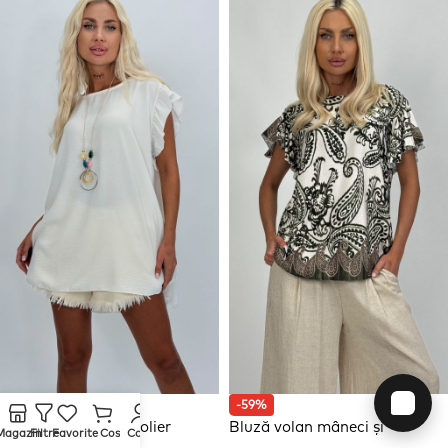
-72%
-59%
Bluză cu volane și colier
Bluză volan mâneci și
Magazin
Filtre
Favorite
Cos
Cont
imprimeu