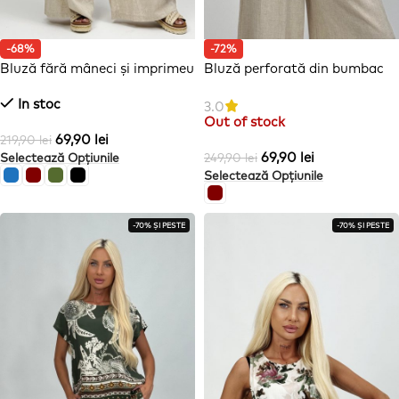
-68%
-72%
Bluză fără mâneci și imprimeu
Bluză perforată din bumbac
cu imprimeu floral
In stoc
3.0
Out of stock
69,90
lei
219,90
lei
69,90
lei
Selectează Opțiunile
249,90
lei
Selectează Opțiunile
-70% ȘI PESTE
-70% ȘI PESTE