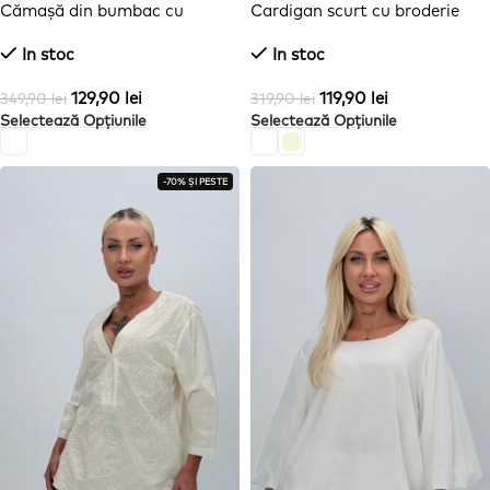
Cămașă din bumbac cu
Cardigan scurt cu broderie
broderie și mânecă 3/4
In stoc
In stoc
129,90
lei
119,90
lei
349,90
lei
319,90
lei
Selectează Opțiunile
Selectează Opțiunile
-70% ȘI PESTE