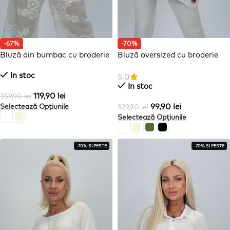
-67%
-70%
Bluză din bumbac cu broderie
Bluză oversized cu broderie
și nasturi
In stoc
5.0
In stoc
119,90
lei
359,90
lei
Selectează Opțiunile
99,90
lei
329,90
lei
Selectează Opțiunile
-70% ȘI PESTE
-70% ȘI PESTE