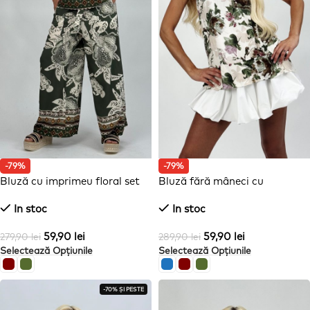
-79%
-79%
Bluză cu imprimeu floral set
Bluză fără mâneci cu
imprimeu floral și legături la
In stoc
In stoc
spate
59,90
lei
59,90
lei
279,90
lei
289,90
lei
Selectează Opțiunile
Selectează Opțiunile
-70% ȘI PESTE