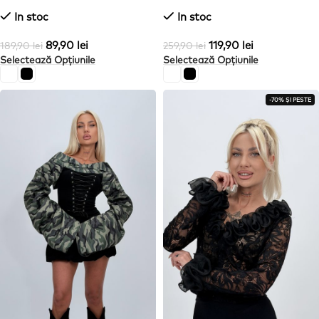
imprimeu floral
In stoc
In stoc
89,90
lei
119,90
lei
189,90
lei
259,90
lei
Selectează Opțiunile
Selectează Opțiunile
-70% ȘI PESTE