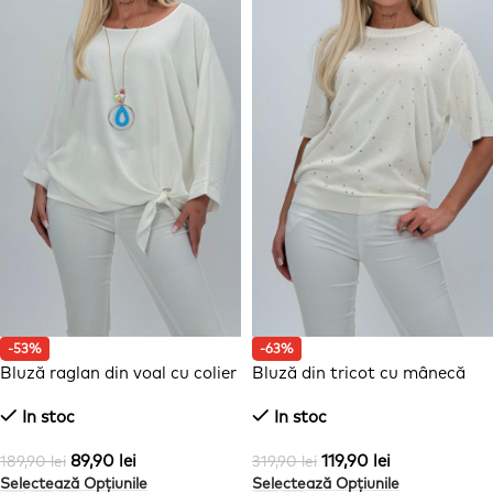
-53%
-63%
Bluză raglan din voal cu colier
Bluză din tricot cu mânecă
scurtă și ștrasuri
In stoc
In stoc
89,90
lei
119,90
lei
189,90
lei
319,90
lei
Selectează Opțiunile
Selectează Opțiunile