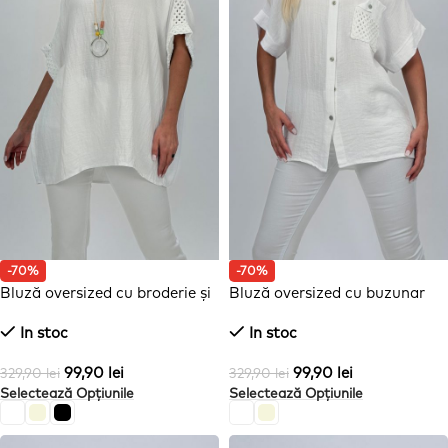
-70%
-70%
Bluză oversized cu broderie și
Bluză oversized cu buzunar
colier
brodat
In stoc
In stoc
99,90
lei
99,90
lei
329,90
lei
329,90
lei
Selectează Opțiunile
Selectează Opțiunile