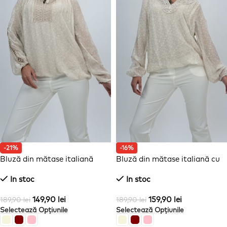
-21%
-16%
Bluză din mătase italiană
Bluză din mătase italiană cu
decolteu accesorizat
In stoc
In stoc
149,90
lei
159,90
lei
189,90
lei
189,90
lei
Selectează Opțiunile
Selectează Opțiunile