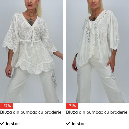
-57%
-71%
Bluză din bumbac cu broderie
Bluză din bumbac cu broderie
și mâneci clopot
și nasturi
In stoc
In stoc