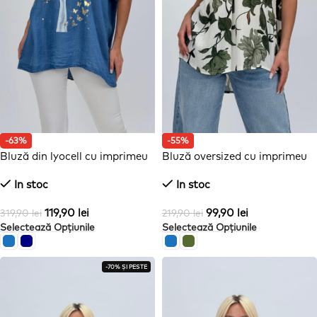
-63%
-55%
Bluză din lyocell cu imprimeu
Bluză oversized cu imprimeu
floral și decolteu în V
In stoc
In stoc
119,90
lei
99,90
lei
319,90
lei
219,90
lei
Selectează Opțiunile
Selectează Opțiunile
-70% ȘI PESTE