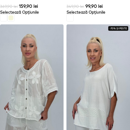
159,90
lei
99,90
lei
369,90
lei
349,90
lei
Selectează Opțiunile
Selectează Opțiunile
-70% ȘI PESTE