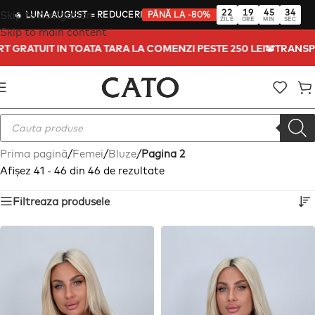
22
19
45
32
Skip to navigation
🔥
LUNA AUGUST
= REDUCERI
PÂNĂ LA -80%
ZILE
ORE
MIN
SEC
Skip to main content
TRANSPORT GRATUIT IN TOATA TARA LA COMENZI PESTE 250 L
Prima pagină
/
Femei
/
Bluze
/
Pagina 2
Afișez 41 - 46 din 46 de rezultate
Filtreaza produsele