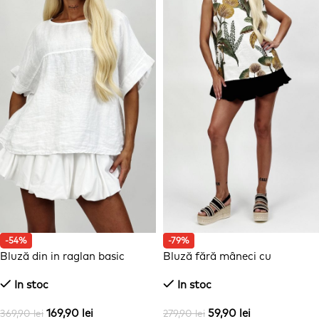
-54%
-79%
Bluză din in raglan basic
Bluză fără mâneci cu
imprimeu și nasturi la spate
In stoc
In stoc
169,90
lei
59,90
lei
369,90
lei
279,90
lei