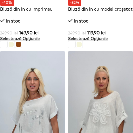
-40%
-52%
Bluză din in cu imprimeu
Bluză din in cu model croșetat
floare
la mâneci
In stoc
In stoc
149,90
lei
119,90
lei
249,90
lei
249,90
lei
Selectează Opțiunile
Selectează Opțiunile