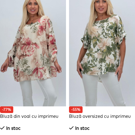
-77%
-55%
Bluză din voal cu imprimeu
Bluză oversized cu imprimeu
floral
floral
In stoc
In stoc