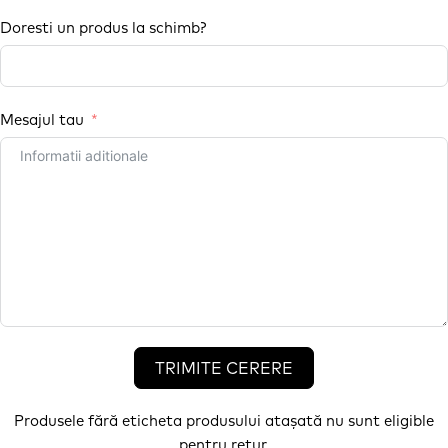
Doresti un produs la schimb?
Mesajul tau
TRIMITE CERERE
Alternative:
Produsele fără eticheta produsului atașată nu sunt eligible
pentru retur.