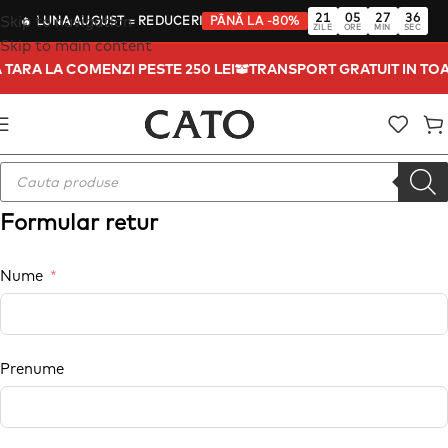
21
05
27
35
Skip to navigation
🔥
LUNA AUGUST
= REDUCERI
PÂNĂ LA -80%
ZILE
ORE
MIN
SEC
Skip to main content
 TARA LA COMENZI PESTE 250 LEI
TRANSPORT GRATUIT IN TOA
Formular retur
Nume
Prenume