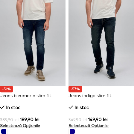
-51%
-57%
Jeans bleumarin slim fit
Jeans indigo slim fit
In stoc
In stoc
189,90
lei
149,90
lei
389,90
lei
349,90
lei
Selectează Opțiunile
Selectează Opțiunile