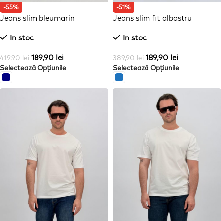
-55%
-51%
Jeans slim bleumarin
Jeans slim fit albastru
In stoc
In stoc
189,90
lei
189,90
lei
419,90
lei
389,90
lei
Selectează Opțiunile
Selectează Opțiunile