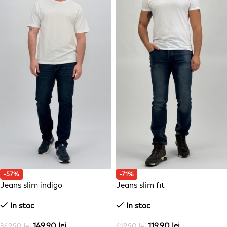
-57%
-71%
Jeans slim indigo
Jeans slim fit
In stoc
In stoc
149,90
lei
119,90
lei
349,90
lei
419,90
lei