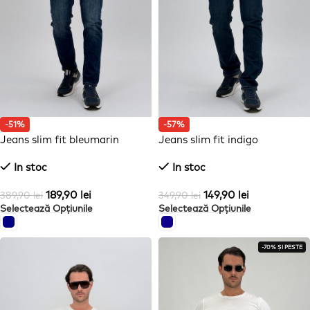
-51%
-57%
Jeans slim fit bleumarin
Jeans slim fit indigo
In stoc
In stoc
189,90
lei
149,90
lei
389,90
lei
349,90
lei
Selectează Opțiunile
Selectează Opțiunile
-70% ȘI PESTE