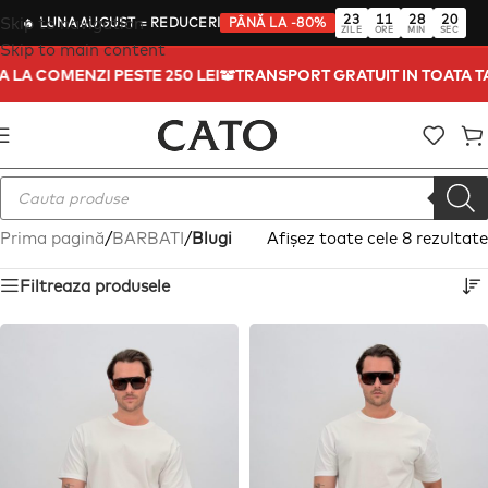
23
11
28
19
Skip to navigation
🔥
LUNA AUGUST
= REDUCERI
PÂNĂ LA -80%
ZILE
ORE
MIN
SEC
Skip to main content
RA LA COMENZI PESTE 250 LEI
TRANSPORT GRATUIT IN TOATA 
Prima pagină
/
BARBATI
/
Blugi
Afișez toate cele 8 rezultate
Filtreaza produsele