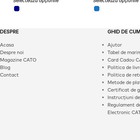
Selectează opțiunile
Selectează opțiunile
DESPRE
GHID DE CU
Acasa
Ajutor
Despre noi
Tabel de mari
Magazine CATO
Card Cadou 
Blog
Politica de liv
Contact
Politica de ret
Metode de pla
Certificat de 
Instrucțiuni de
Regulament de
Electronic CA