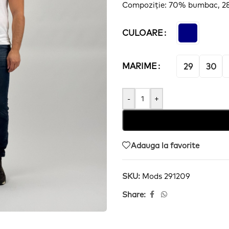
Compoziție: 70% bumbac, 28
CULOARE
MARIME
29
30
-
+
Adauga la favorite
SKU:
Mods 291209
Share: