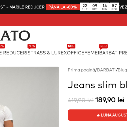
22
09
14
56
UST
= MARILE REDUCERI
PÂNĂ LA -80%
VEZ
ZILE
ORE
MIN
SEC
80%
NEW
NOU
NOU
E REDUCERI
STRASS & LUREX
OFFICE
FEMEI
BARBATI
PRE
Prima pagină
/
BARBATI
/
Blug
Jeans slim 
189,90
lei
419,90
lei
🔥 LUNA AUGUST: