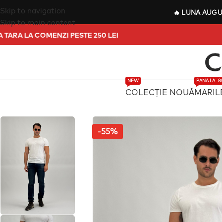
Skip to navigation
🔥
LUNA AUG
Skip to main content
IN TOATA TARA LA COMENZI PESTE 250 LEI
NEW
PANA LA -
COLECȚIE NOUĂ
MARIL
-55%