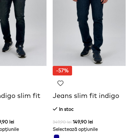
-57%
digo slim fit
Jeans slim fit indigo
J
In stoc
9,90
lei
149,90
lei
349,90
lei
34
opțiunile
Selectează opțiunile
Se