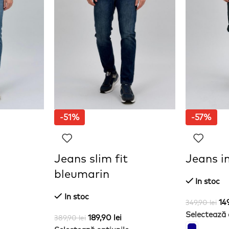
-51%
-57%
Jeans slim fit
Jeans in
bleumarin
In stoc
In stoc
14
349,90
lei
Selectează 
189,90
lei
389,90
lei