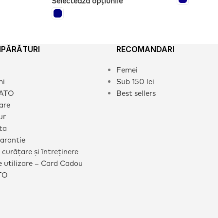
Selectează opțiunile
MPĂRĂTURI
RECOMANDARI
Femei
mi
Sub 150 lei
CATO
Best sellers
rare
ur
ta
garantie
 curățare și întreținere
 utilizare – Card Cadou
TO