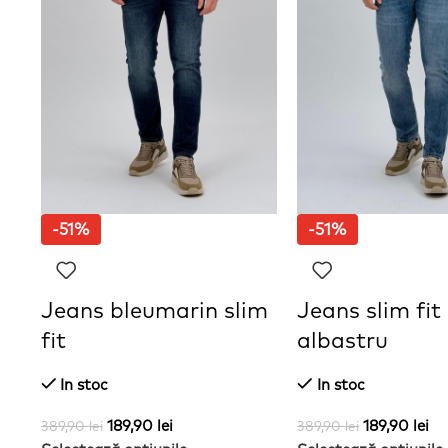
-51%
-51%
âș
Jeans bleumarin slim
Jeans slim fit
fit
albastru
In stoc
In stoc
189,90
lei
189,90
lei
389,90
lei
389,90
lei