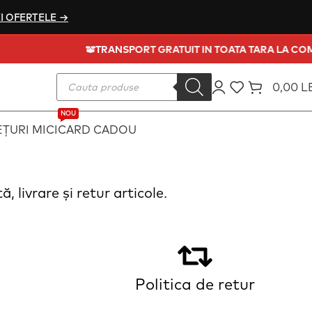
I OFERTELE →
TRANSPORT GRATUIT IN TOATA TARA LA 
0,00
L
NOU
ȚURI MICI
CARD CADOU
 livrare și retur articole.
Politica de retur