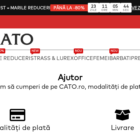
23
11
05
44
UST
= MARILE REDUCERI
PÂNĂ LA -80%
VEZ
ZILE
ORE
MIN
SEC
80%
NEW
NOU
NOU
E REDUCERI
STRASS & LUREX
OFFICE
FEMEI
BARBATI
PRE
Ajutor
m să cumperi de pe CATO.ro, modalități de plată,
lități de plată
Livrare