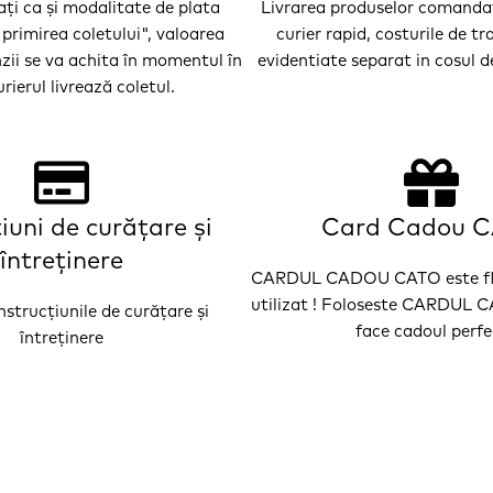
ţi ca şi modalitate de plata
Livrarea produselor comandat
primirea coletului", valoarea
curier rapid, costurile de tr
zii se va achita în momentul în
evidentiate separat in cosul 
rierul livrează coletul.
țiuni de curățare și
Card Cadou 
întreținere
CARDUL CADOU CATO este flexi
utilizat ! Foloseste CARDUL 
strucțiunile de curățare și
face cadoul perfe
întreținere