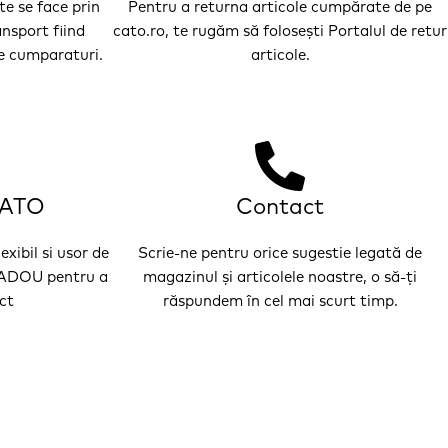
e se face prin
Pentru a returna articole cumpărate de pe
ansport fiind
cato.ro, te rugăm să folosești Portalul de retur
de cumparaturi.
articole.
CATO
Contact
bil si usor de
Scrie-ne pentru orice sugestie legată de
CADOU pentru a
magazinul și articolele noastre, o să-ți
ct
răspundem în cel mai scurt timp.