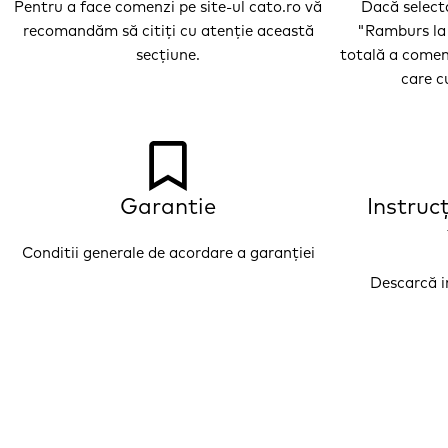
Pentru a face comenzi pe site-ul cato.ro vă
Dacă selecta
recomandăm să citiţi cu atenţie această
"Ramburs la 
secţiune.
totală a comen
care cu
Garantie
Instruc
Conditii generale de acordare a garanției
Descarcă in