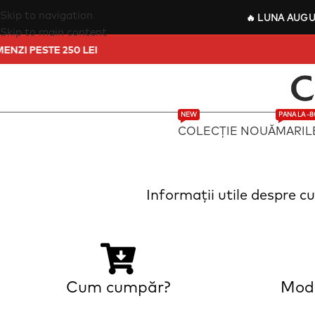
Skip to navigation
🔥
LUNA AUG
Skip to main content
COMENZI PESTE 250 LEI
NEW
PANA LA -
COLECȚIE NOUĂ
MARIL
Informații utile despre cu
Cum cumpăr?
Moda