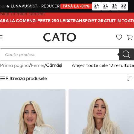
24
21
14
27
Skip to navigation
🔥
LUNA AUGUST
= REDUCERI
PÂNĂ LA -80%
ZILE
ORE
MIN
SEC
Skip to main content
A TARA LA COMENZI PESTE 250 LEI
TRANSPORT GRATUIT IN TO
Prima pagină
/
Femei
/
Cămăși
Afișez toate cele 12 rezultate
Filtreaza produsele