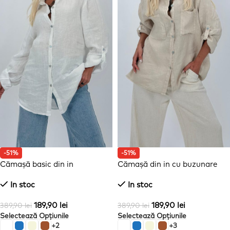
-51%
-51%
Cămașă basic din in
Cămașă din in cu buzunare
In stoc
In stoc
189,90
lei
189,90
lei
389,90
lei
389,90
lei
Selectează Opțiunile
Selectează Opțiunile
+2
+3