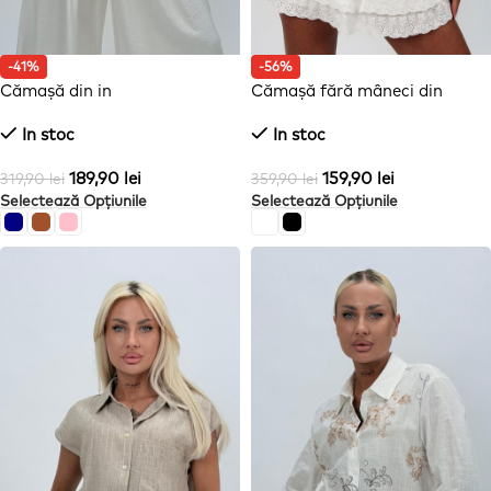
-41%
-56%
Cămașă din in
Cămașă fără mâneci din
dantelă
In stoc
In stoc
189,90
lei
159,90
lei
319,90
lei
359,90
lei
Selectează Opțiunile
Selectează Opțiunile