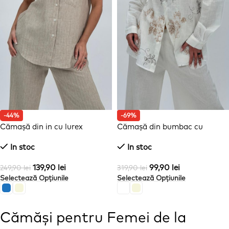
-44%
-69%
Cămașă din in cu lurex
Cămașă din bumbac cu
broderie
In stoc
In stoc
139,90
lei
99,90
lei
249,90
lei
319,90
lei
Selectează Opțiunile
Selectează Opțiunile
Cămăși pentru Femei de la