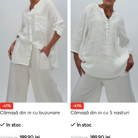
-41%
-41%
Cămașă din in cu buzunare
Cămașă din in cu 5 nasturi
In stoc
In stoc
189,90
lei
189,90
lei
319,90
lei
319,90
lei