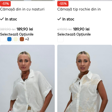
-51%
-55%
Cămașă din in cu nasturi
Cămașă tip rochie din in
In stoc
In stoc
189,90
lei
189,90
lei
389,90
lei
419,90
lei
Selectează Opțiunile
Selectează Opțiunile
+2