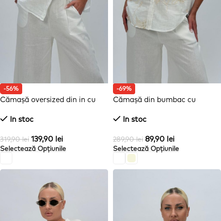
-56%
-69%
Cămașă oversized din in cu
Cămașă din bumbac cu
mânecă scurtă
broderie bej
In stoc
In stoc
139,90
lei
89,90
lei
319,90
lei
289,90
lei
Selectează Opțiunile
Selectează Opțiunile