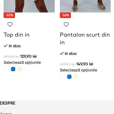
-55%
-56%
Top din in
Pantalon scurt din
in
In stoc
In stoc
129,90
lei
289,90
lei
Selectează opțiunile
149,90
lei
339,90
lei
Selectează opțiunile
DESPRE
Acasa