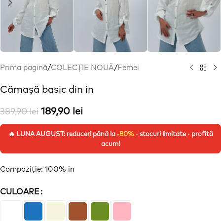
Prima pagină
/
COLECȚIE NOUĂ
/
Femei
Cămașă basic din in
189,90
lei
389,90
lei
🔥 LUNA AUGUST: reduceri până la
-80%
· stocuri limitate · profită
acum!
Compoziție: 100% in
CULOARE