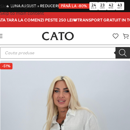
24
23
42
43
Skip to navigation
🔥
LUNA AUGUST
= REDUCERI
PÂNĂ LA -80%
ZILE
ORE
MIN
SEC
Skip to main content
OATA TARA LA COMENZI PESTE 250 LEI
TRANSPORT GRATUIT IN
-51%