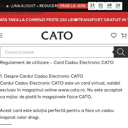
23
01
48
26
Skip to navigation
🔥
LUNA AUGUST
= REDUCERI
PÂNĂ LA -80%
ZILE
ORE
MIN
SEC
Skip to main content
OATA TARA LA COMENZI PESTE 250 LEI
TRANSPORT GRATUIT IN
Regulament de utilizare – Card Cadou Electronic CATO
1. Despre Cardul Cadou Electronic CATO
Cardul Cadou Electronic CATO este un card virtual, valabil
exclusiv în magazinul online www.cato.ro. Nu este acceptat
ca mijloc de plată în magazinele fizice CATO.
Acest card este soluția perfectă pentru a face un cadou
inspirat celor dragi.
⸻