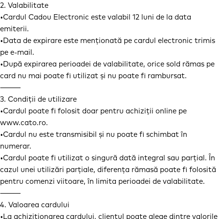
2. Valabilitate
•Cardul Cadou Electronic este valabil 12 luni de la data
emiterii.
•Data de expirare este menționată pe cardul electronic trimis
pe e-mail.
•După expirarea perioadei de valabilitate, orice sold rămas pe
card nu mai poate fi utilizat și nu poate fi rambursat.
⸻
3. Condiții de utilizare
•Cardul poate fi folosit doar pentru achiziții online pe
www.cato.ro.
•Cardul nu este transmisibil și nu poate fi schimbat în
numerar.
•Cardul poate fi utilizat o singură dată integral sau parțial. În
cazul unei utilizări parțiale, diferența rămasă poate fi folosită
pentru comenzi viitoare, în limita perioadei de valabilitate.
⸻
4. Valoarea cardului
•La achiziționarea cardului, clientul poate alege dintre valorile