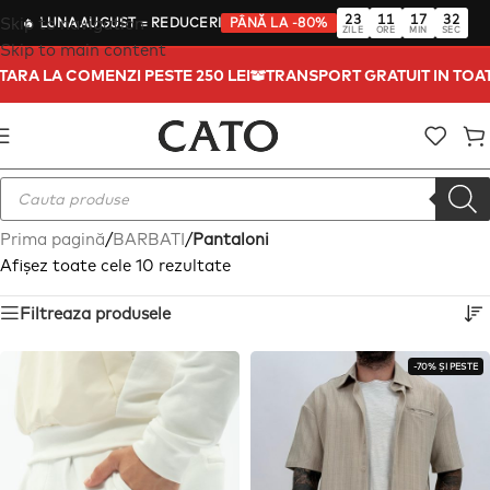
23
11
17
31
Skip to navigation
🔥
LUNA AUGUST
= REDUCERI
PÂNĂ LA -80%
ZILE
ORE
MIN
SEC
Skip to main content
A TARA LA COMENZI PESTE 250 LEI
TRANSPORT GRATUIT IN TO
Prima pagină
/
BARBATI
/
Pantaloni
Afișez toate cele 10 rezultate
Filtreaza produsele
-70% ȘI PESTE