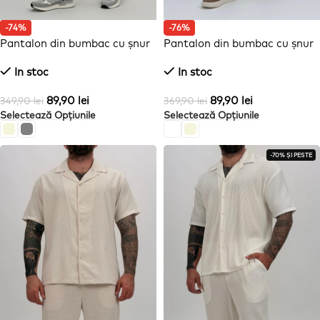
-74%
-76%
Pantalon din bumbac cu șnur
Pantalon din bumbac cu șnur
în talie
In stoc
In stoc
89,90
lei
89,90
lei
349,90
lei
369,90
lei
Selectează Opțiunile
Selectează Opțiunile
-70% ȘI PESTE