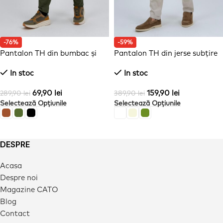
-76%
-59%
Pantalon TH din bumbac și
Pantalon TH din jerse subțire
curea
In stoc
In stoc
69,90
lei
159,90
lei
289,90
lei
389,90
lei
Selectează Opțiunile
Selectează Opțiunile
DESPRE
Acasa
Despre noi
Magazine CATO
Blog
Contact