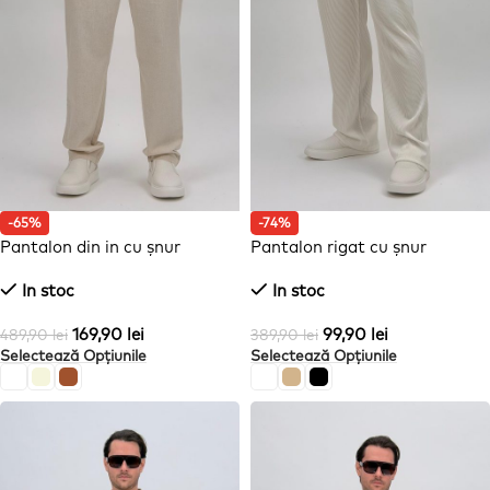
-65%
-74%
Pantalon din in cu șnur
Pantalon rigat cu șnur
In stoc
In stoc
169,90
lei
99,90
lei
489,90
lei
389,90
lei
Selectează Opțiunile
Selectează Opțiunile