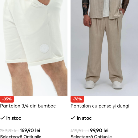
-35%
-76%
Pantalon 3/4 din bumbac
Pantalon cu pense și dungi
In stoc
In stoc
169,90
lei
99,90
lei
259,90
lei
419,90
lei
Selectează Opțiunile
Selectează Opțiunile