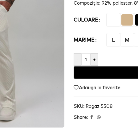
Compoziție
: 92% poliester, 
CULOARE
MARIME
L
M
-
+
Adauga la favorite
SKU:
Ragaz 5508
Share: