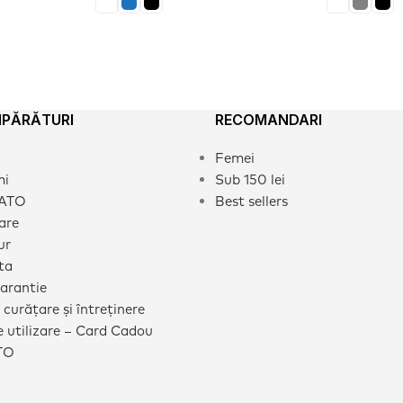
MPĂRĂTURI
RECOMANDARI
Femei
mi
Sub 150 lei
CATO
Best sellers
rare
ur
ta
garantie
 curățare și întreținere
 utilizare – Card Cadou
TO