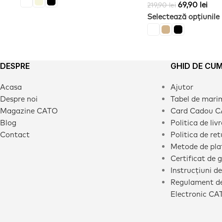
69,90
lei
219,90
lei
Selectează opțiunile
DESPRE
GHID DE CU
Acasa
Ajutor
Despre noi
Tabel de mari
Magazine CATO
Card Cadou 
Blog
Politica de liv
Contact
Politica de ret
Metode de pla
Certificat de 
Instrucțiuni de
Regulament de
Electronic CA