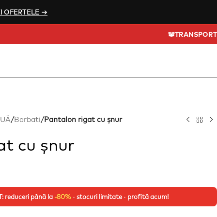
I OFERTELE →
T
OUĂ
/
Barbati
/
Pantalon rigat cu șnur
at cu șnur
 reduceri până la
-80%
· stocuri limitate · profită acum!