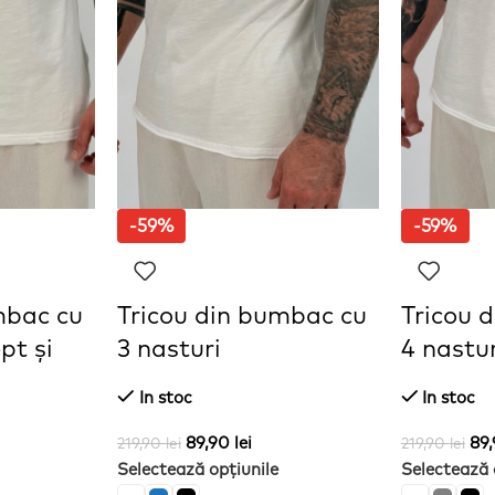
-59%
-59%
mbac cu
Tricou din bumbac cu
Tricou 
pt și
3 nasturi
4 nastur
In stoc
In stoc
89,90
lei
89
219,90
lei
219,90
lei
Selectează opțiunile
Selectează 