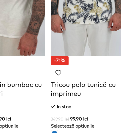
-71%
din bumbac cu
Tricou polo tunică cu
T
i
imprimeu
i
In stoc
,90
lei
99,90
lei
349,90
lei
34
opțiunile
Selectează opțiunile
Se