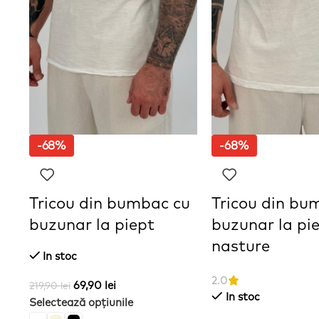
-68%
-68%
Tricou din bumbac cu
Tricou din bu
buzunar la piept
buzunar la pie
nasture
In stoc
2.0
69,90
lei
219,90
lei
In stoc
Selectează opțiunile