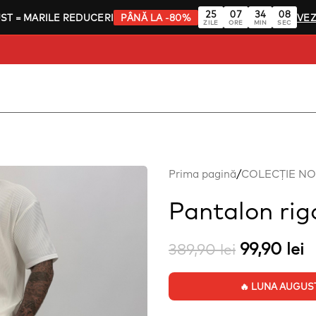
25
07
34
08
UST
= MARILE REDUCERI
PÂNĂ LA -80%
VEZ
ZILE
ORE
MIN
SEC
Prima pagină
/
COLECȚIE N
Pantalon rig
99,90
lei
389,90
lei
🔥 LUNA AUGUST: