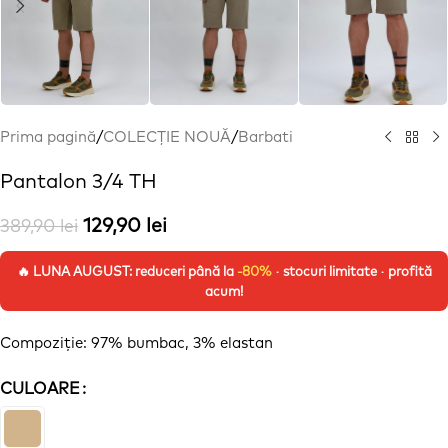
Prima pagină
/
COLECȚIE NOUĂ
/
Barbati
Pantalon 3/4 TH
129,90
lei
389,90
lei
🔥 LUNA AUGUST: reduceri până la
-80%
· stocuri limitate · profită
acum!
Compoziție
: 97% bumbac, 3%
elastan
CULOARE