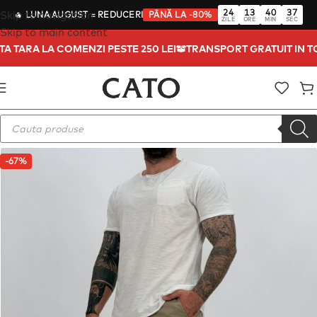
24
13
40
37
Skip to navigation
🔥
LUNA AUGUST
= REDUCERI
PÂNĂ LA -80%
ZILE
ORE
MIN
SEC
Skip to main content
ATA TARA LA COMENZI PESTE 250 LEI
TRANSPORT GRATUIT IN 
-67%