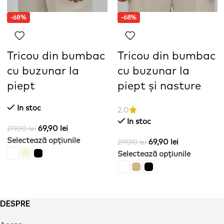
-68%
-68%
Tricou din bumbac
Tricou din bumbac
cu buzunar la
cu buzunar la
piept
piept și nasture
In stoc
2.0
In stoc
69,90
lei
219,90
lei
Selectează opțiunile
69,90
lei
219,90
lei
Selectează opțiunile
DESPRE