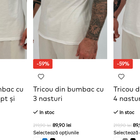
-59%
-59%
mbac cu
Tricou din bumbac cu
Tricou 
pt și
3 nasturi
4 nastur
In stoc
In stoc
89,90
lei
89
219,90
lei
219,90
lei
Selectează opțiunile
Selectează 