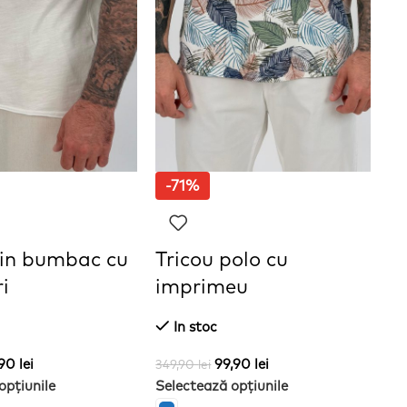
-71%
din bumbac cu
Tricou polo cu
T
i
imprimeu
b
In stoc
,90
lei
99,90
lei
349,90
lei
21
opțiunile
Selectează opțiunile
Se