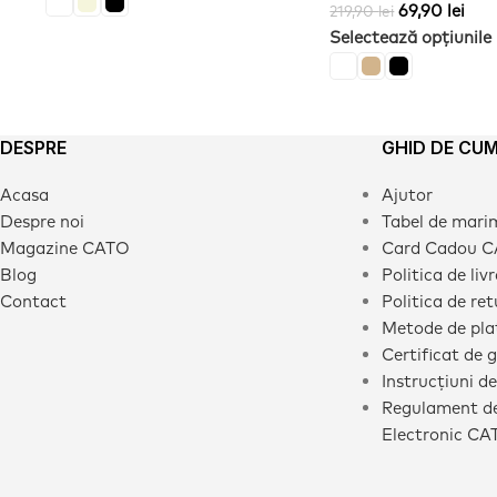
69,90
lei
219,90
lei
Selectează opțiunile
DESPRE
GHID DE CU
Acasa
Ajutor
Despre noi
Tabel de mari
Magazine CATO
Card Cadou 
Blog
Politica de liv
Contact
Politica de ret
Metode de pla
Certificat de 
Instrucțiuni de
Regulament de
Electronic CA