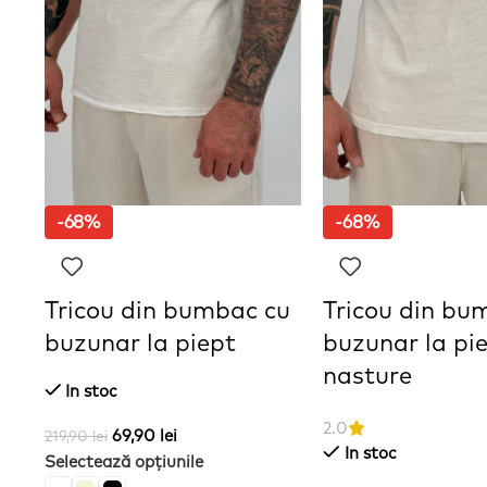
-68%
-68%
Tricou din bumbac cu
Tricou din bu
buzunar la piept
buzunar la pie
nasture
In stoc
2.0
69,90
lei
219,90
lei
In stoc
Selectează opțiunile