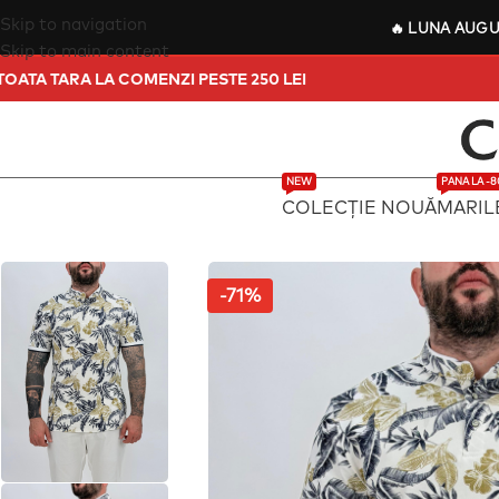
Skip to navigation
🔥
LUNA AUG
Skip to main content
ATUIT IN TOATA TARA LA COMENZI PESTE 250 LEI
NEW
PANA LA -
COLECȚIE NOUĂ
MARIL
-71%