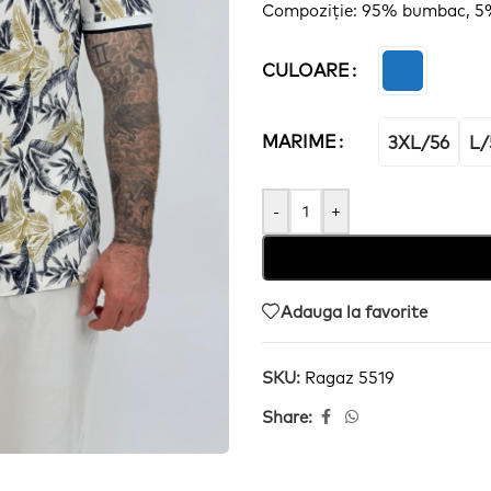
Compoziție
: 95% bumbac, 
CULOARE
MARIME
3XL/56
L/
-
+
Adauga la favorite
SKU:
Ragaz 5519
Share: