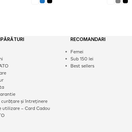
MPĂRĂTURI
RECOMANDARI
Femei
mi
Sub 150 lei
CATO
Best sellers
rare
ur
ta
garantie
 curățare și întreținere
 utilizare – Card Cadou
TO