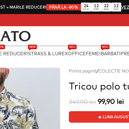
24
12
22
12
UST
= MARILE REDUCERI
PÂNĂ LA -80%
VEZ
ZILE
ORE
MIN
SEC
80%
NEW
NOU
NOU
E REDUCERI
STRASS & LUREX
OFFICE
FEMEI
BARBATI
PRE
Prima pagină
/
COLECȚIE N
Tricou polo 
99,90
lei
349,90
lei
🔥 LUNA AUGUST: