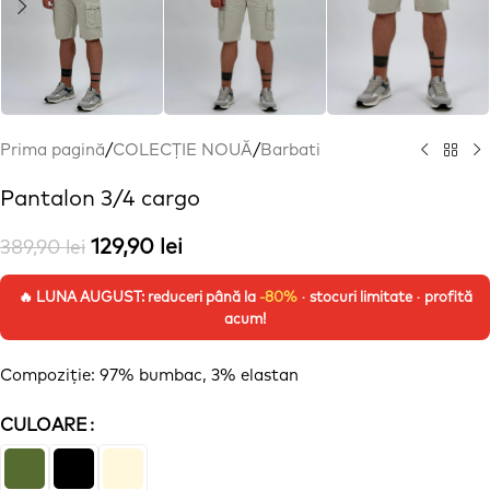
Prima pagină
/
COLECȚIE NOUĂ
/
Barbati
Pantalon 3/4 cargo
129,90
lei
389,90
lei
🔥 LUNA AUGUST: reduceri până la
-80%
· stocuri limitate · profită
acum!
Compoziție
: 97% bumbac, 3%
elastan
CULOARE