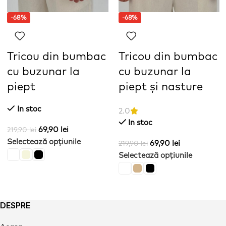
-68%
-68%
Tricou din bumbac
Tricou din bumbac
cu buzunar la
cu buzunar la
piept
piept și nasture
In stoc
2.0
In stoc
69,90
lei
219,90
lei
Selectează opțiunile
69,90
lei
219,90
lei
Selectează opțiunile
DESPRE