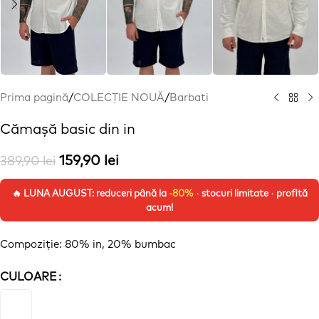
Prima pagină
/
COLECȚIE NOUĂ
/
Barbati
Cămașă basic din in
159,90
lei
389,90
lei
🔥 LUNA AUGUST: reduceri până la
-80%
· stocuri limitate · profită
acum!
Compoziție
: 80% in, 20% bumbac
CULOARE