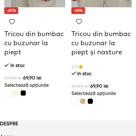
-68%
-68%
Tricou din bumbac
Tricou din bumbac
cu buzunar la
cu buzunar la
piept
piept și nasture
In stoc
2.0
In stoc
69,90
lei
219,90
lei
Selectează opțiunile
69,90
lei
219,90
lei
Selectează opțiunile
DESPRE