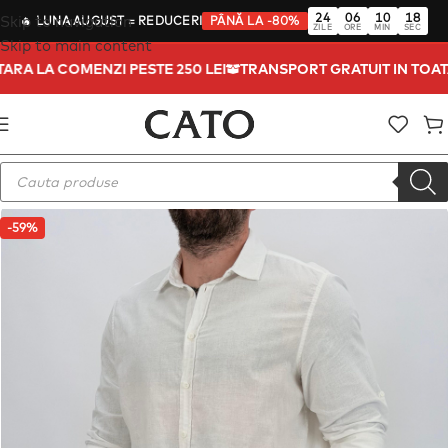
24
06
10
17
Skip to navigation
🔥
LUNA AUGUST
= REDUCERI
PÂNĂ LA -80%
ZILE
ORE
MIN
SEC
Skip to main content
A TARA LA COMENZI PESTE 250 LEI
TRANSPORT GRATUIT IN TO
-59%