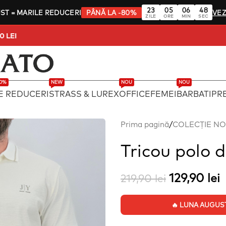
23
05
06
47
UST
= MARILE REDUCERI
PÂNĂ LA -80%
VEZ
ZILE
ORE
MIN
SEC
 PESTE 250 LEI
80%
NEW
NOU
NOU
E REDUCERI
STRASS & LUREX
OFFICE
FEMEI
BARBATI
PRE
Prima pagină
/
COLECȚIE N
Tricou polo 
129,90
lei
219,90
lei
🔥 LUNA AUGUST: