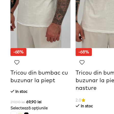
-68%
-68%
Tricou din bumbac cu
Tricou din bu
buzunar la piept
buzunar la pie
nasture
In stoc
2.0
69,90
lei
219,90
lei
In stoc
Selectează opțiunile