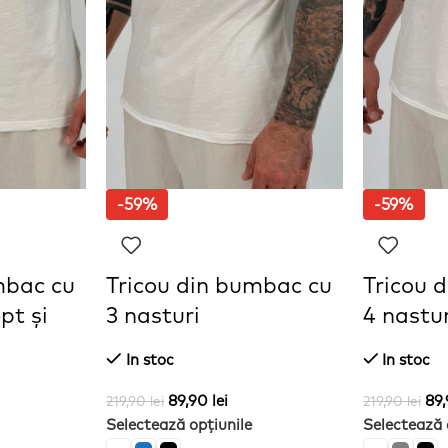
-59%
-59%
mbac cu
Tricou din bumbac cu
Tricou 
pt și
3 nasturi
4 nastur
In stoc
In stoc
89,90
lei
89
219,90
lei
219,90
lei
Selectează opțiunile
Selectează 