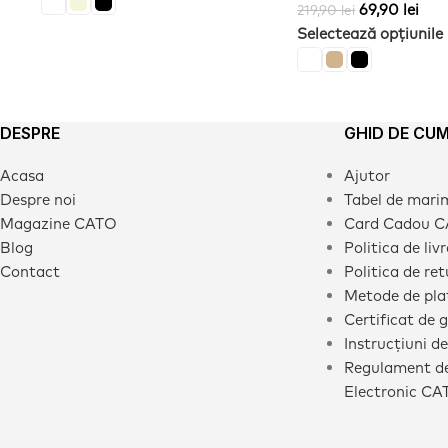
69,90
lei
219,90
lei
Selectează opțiunile
DESPRE
GHID DE CU
Acasa
Ajutor
Despre noi
Tabel de mari
Magazine CATO
Card Cadou 
Blog
Politica de liv
Contact
Politica de ret
Metode de pla
Certificat de 
Instrucțiuni de
Regulament de
Electronic CA