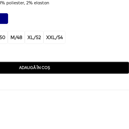
% poliester, 2%
elastan
50
M/48
XL/52
XXL/54
ADAUGĂ ÎN COȘ