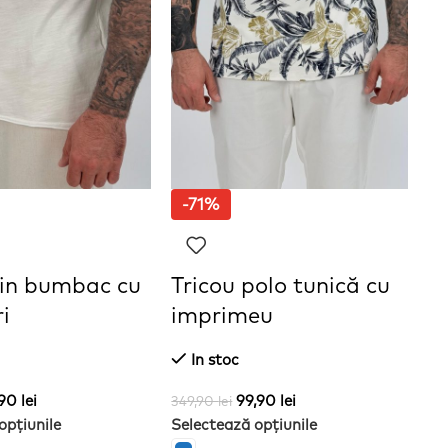
-71%
din bumbac cu
Tricou polo tunică cu
T
i
imprimeu
i
In stoc
,90
lei
99,90
lei
349,90
lei
34
opțiunile
Selectează opțiunile
Se