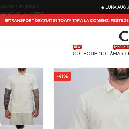
Skip to navigation
🔥
LUNA AUG
Skip to main content
TRANSPORT GRATUIT IN TOATA TARA LA COMENZI
NEW
PANA LA -
COLECȚIE NOUĂ
MARIL
-41%