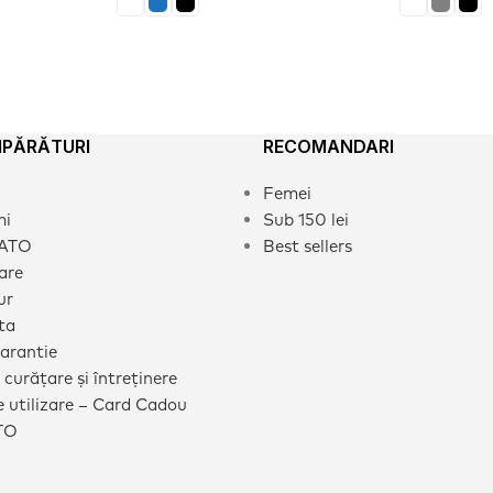
MPĂRĂTURI
RECOMANDARI
Femei
mi
Sub 150 lei
CATO
Best sellers
rare
ur
ta
garantie
 curățare și întreținere
 utilizare – Card Cadou
TO