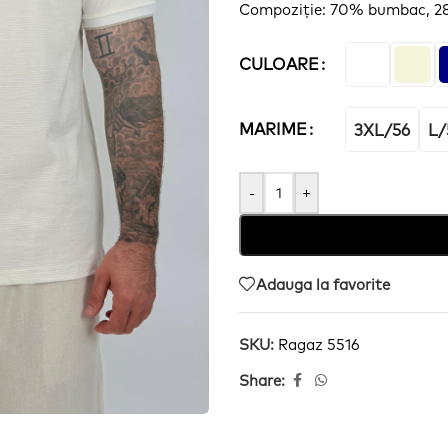
Compoziție
: 70% bumbac, 28
CULOARE
MARIME
3XL/56
L/
-
+
Adauga la favorite
SKU:
Ragaz 5516
Share: