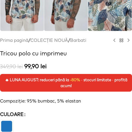
Prima pagină
/
COLECȚIE NOUĂ
/
Barbati
Tricou polo cu imprimeu
99,90
lei
349,90
lei
🔥 LUNA AUGUST: reduceri până la
-80%
· stocuri limitate · profită
acum!
Compoziție
: 95% bumbac, 5%
elastan
CULOARE