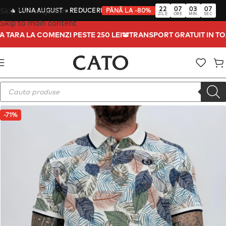
22
07
03
07
Skip to navigation
🔥
LUNA AUGUST
= REDUCERI
PÂNĂ LA -80%
ZILE
ORE
MIN
SEC
Skip to main content
TA TARA LA COMENZI PESTE 250 LEI
TRANSPORT GRATUIT IN T
-71%