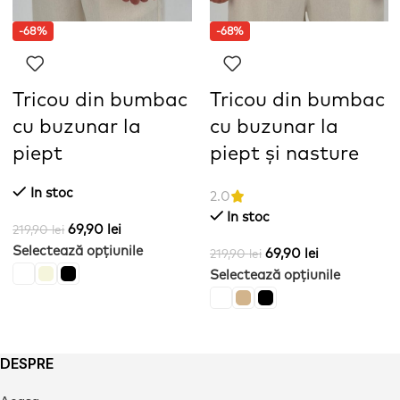
-68%
-68%
Tricou din bumbac
Tricou din bumbac
cu buzunar la
cu buzunar la
piept
piept și nasture
In stoc
2.0
In stoc
69,90
lei
219,90
lei
Selectează opțiunile
69,90
lei
219,90
lei
Selectează opțiunile
DESPRE