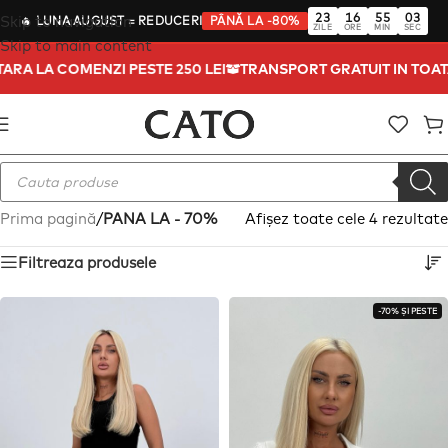
23
16
55
03
Skip to navigation
🔥
LUNA AUGUST
= REDUCERI
PÂNĂ LA -80%
ZILE
ORE
MIN
SEC
Skip to main content
 TARA LA COMENZI PESTE 250 LEI
TRANSPORT GRATUIT IN TOA
Prima pagină
/
PANA LA - 70%
Afișez toate cele 4 rezultate
Filtreaza produsele
-70% ȘI PESTE