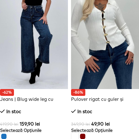
-62%
-86%
Jeans | Blug wide leg cu
Pulover rigat cu guler și
ștrasuri frontale
nasturi aurii
In stoc
In stoc
159,90
lei
49,90
lei
419,90
lei
349,90
lei
Selectează Opțiunile
Selectează Opțiunile