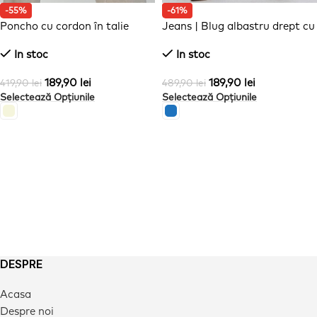
-55%
-61%
Poncho cu cordon în talie
Jeans | Blug albastru drept cu
ștrasuri
In stoc
In stoc
189,90
lei
189,90
lei
419,90
lei
489,90
lei
Selectează Opțiunile
Selectează Opțiunile
DESPRE
Acasa
Despre noi