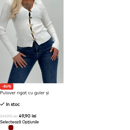
-86%
Pulover rigat cu guler și
nasturi aurii
In stoc
49,90
lei
349,90
lei
Selectează Opțiunile