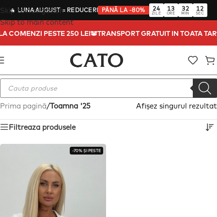
24
13
32
12
Skip to navigation
🔥
LUNA AUGUST
= REDUCERI
PÂNĂ LA -80%
ZILE
ORE
MIN
SEC
Skip to main content
 LA COMENZI PESTE 250 LEI
TRANSPORT GRATUIT IN TOATA TA
Prima pagină
/
Toamna '25
Afișez singurul rezultat
Filtreaza produsele
-70% ȘI PESTE