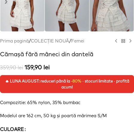
Prima pagină
/
COLECȚIE NOUĂ
/
Femei
Cămașă fără mâneci din dantelă
159,90
lei
359,90
lei
🔥 LUNA AUGUST: reduceri până la
-80%
· stocuri limitate · profită
acum!
Compozitie: 65% nylon, 35% bumbac
Modelul are 162 cm, 50 kg
și
poartă
mărimea
S/M
CULOARE