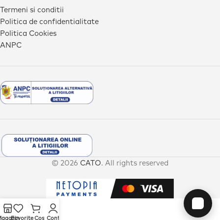
Termeni si conditii
Politica de confidentialitate
Politica Cookies
ANPC
© 2026
CATO
. All rights reserved
agazin
Favorite
Cos
Cont