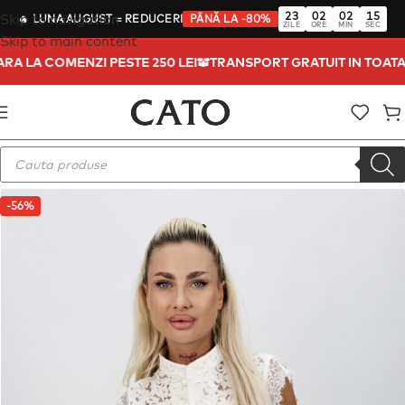
23
02
02
15
Skip to navigation
🔥
LUNA AUGUST
= REDUCERI
PÂNĂ LA -80%
ZILE
ORE
MIN
SEC
Skip to main content
TARA LA COMENZI PESTE 250 LEI
TRANSPORT GRATUIT IN TOAT
-56%