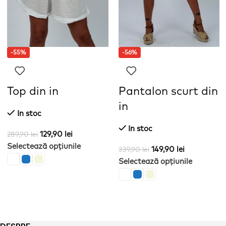
-55%
-56%
Top din in
Pantalon scurt din
in
In stoc
In stoc
129,90
lei
289,90
lei
Selectează opțiunile
149,90
lei
339,90
lei
Selectează opțiunile