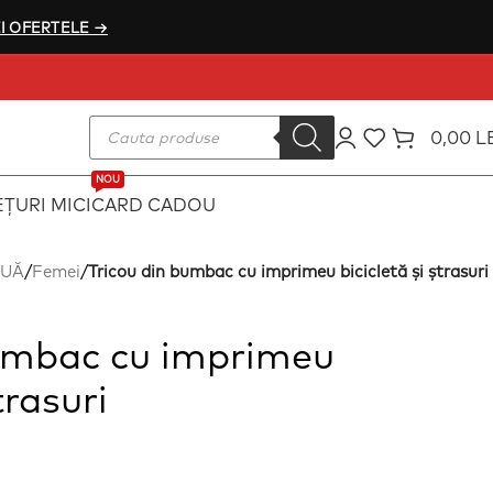
I OFERTELE →
0,00
L
NOU
ȚURI MICI
CARD CADOU
OUĂ
/
Femei
/
Tricou din bumbac cu imprimeu bicicletă și ștrasuri
bumbac cu imprimeu
trasuri