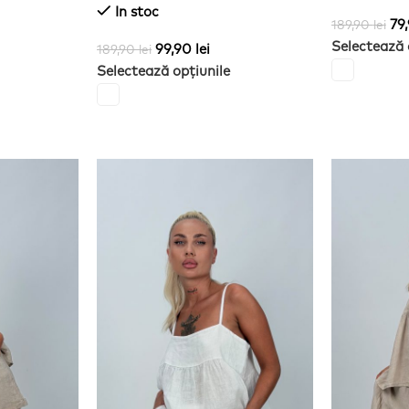
In stoc
79
189,90
lei
Selectează 
99,90
lei
189,90
lei
Selectează opțiunile