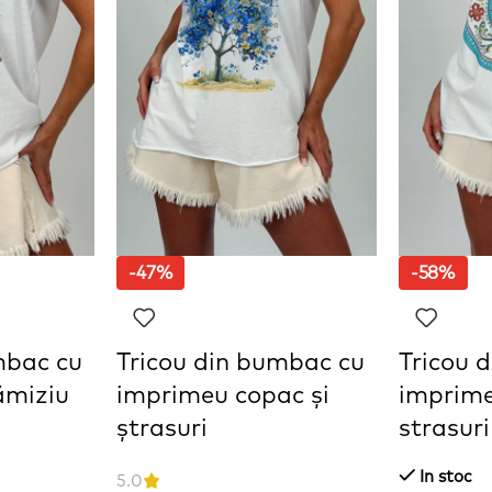
-47%
-58%
mbac cu
Tricou din bumbac cu
Tricou 
ămiziu
imprimeu copac și
imprime
ștrasuri
strasuri
In stoc
5.0