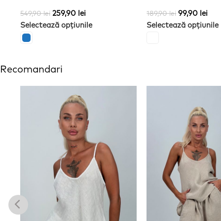
259,90
lei
99,90
lei
549,90
lei
189,90
lei
Selectează opțiunile
Selectează opțiunile
Recomandari