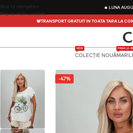
Skip to navigation
🔥
LUNA AUG
Skip to main content
TRANSPORT GRATUIT IN TOA
NEW
PANA LA -
COLECȚIE NOUĂ
MARIL
-47%