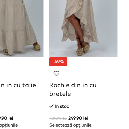
-49%
n in cu talie
Rochie din in cu
S
bretele
In stoc
41
Se
9,90
lei
249,90
lei
489,90
lei
opțiunile
Selectează opțiunile