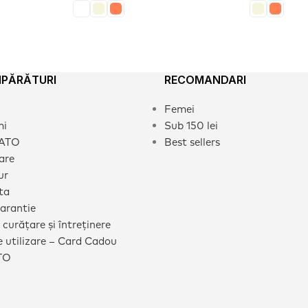
MPĂRĂTURI
RECOMANDARI
Femei
mi
Sub 150 lei
CATO
Best sellers
rare
ur
ta
garantie
 curățare și întreținere
 utilizare – Card Cadou
TO