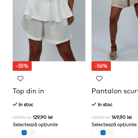
-55%
-56%
Top din in
Pantalon scurt
In stoc
In stoc
129,90
lei
149,90
lei
289,90
lei
339,90
lei
Selectează opțiunile
Selectează opțiunile