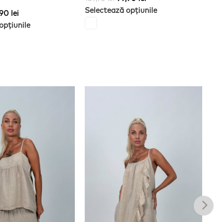
Selectează opțiunile
54
,90
lei
Se
opțiunile