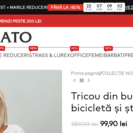
22
07
09
01
UST
= MARILE REDUCERI
PÂNĂ LA -80%
VEZ
ZILE
ORE
MIN
SEC
TA TARA LA COMENZI PESTE 250 LEI
80%
NEW
NOU
NOU
E REDUCERI
STRASS & LUREX
OFFICE
FEMEI
BARBATI
PRE
Prima pagină
/
COLECȚIE N
Tricou din 
bicicletă și ș
99,90
lei
189,90
lei