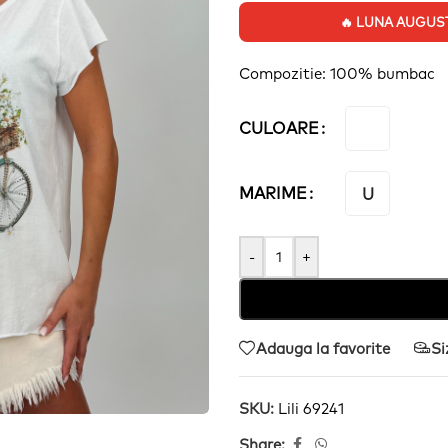
🔥 LUNA AUGUST:
Compozitie: 100% bumbac
CULOARE
MARIME
U
-
+
Adauga la favorite
Si
SKU:
Lili 69241
Share: