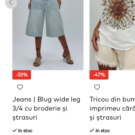
-53%
-47%
l
Jeans | Blug wide leg
Tricou din bu
3/4 cu broderie și
imprimeu căr
ștrasuri
și ștrasuri
In stoc
In stoc