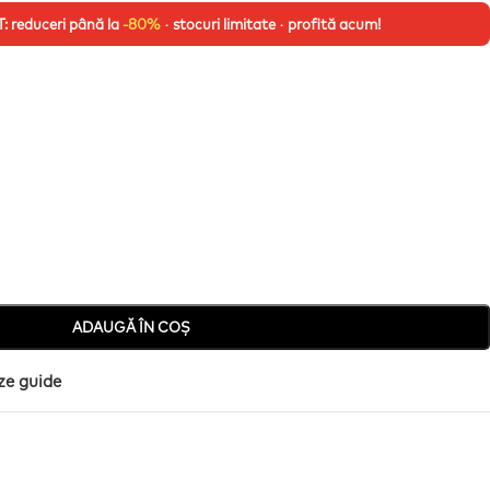
 reduceri până la
-80%
· stocuri limitate · profită acum!
ADAUGĂ ÎN COȘ
ze guide