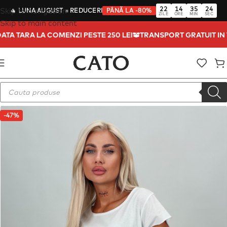
22
14
35
23
Skip to navigation
🔥
LUNA AUGUST
= REDUCERI
PÂNĂ LA -80%
ZILE
ORE
MIN
SEC
Skip to main content
TOATA TARA LA COMENZI PESTE 250 LEI
TRANSPORT GRATUIT I
-47%