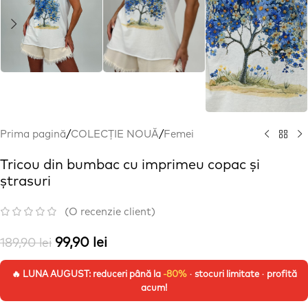
Prima pagină
/
COLECȚIE NOUĂ
/
Femei
Tricou din bumbac cu imprimeu copac și
ștrasuri
(O recenzie client)
99,90
lei
189,90
lei
🔥 LUNA AUGUST: reduceri până la
-80%
· stocuri limitate · profită
acum!