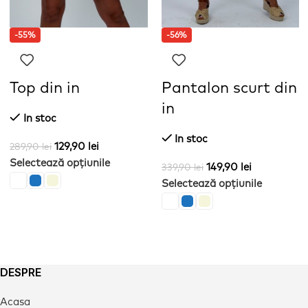
-55%
-56%
Top din in
Pantalon scurt din
in
In stoc
In stoc
129,90
lei
289,90
lei
Selectează opțiunile
149,90
lei
339,90
lei
Selectează opțiunile
DESPRE
Acasa