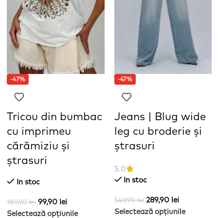
-47%
-47%
Tricou din bumbac
Jeans | Blug wide
cu imprimeu
leg cu broderie și
cărămiziu și
ștrasuri
ștrasuri
5.0
In stoc
In stoc
289,90
lei
549,90
lei
99,90
lei
189,90
lei
Selectează opțiunile
Selectează opțiunile