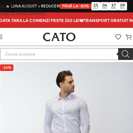
25
04
37
08
Skip to navigation
🔥
LUNA AUGUST
= REDUCERI
PÂNĂ LA -80%
ZILE
ORE
MIN
SEC
Skip to main content
TOATA TARA LA COMENZI PESTE 250 LEI
TRANSPORT GRATUIT I
-24%