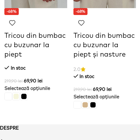
-68%
-68%
Tricou din bumbac
Tricou din bumbac
cu buzunar la
cu buzunar la
piept
piept și nasture
In stoc
2.0
In stoc
69,90
lei
219,90
lei
Selectează opțiunile
69,90
lei
219,90
lei
Selectează opțiunile
DESPRE