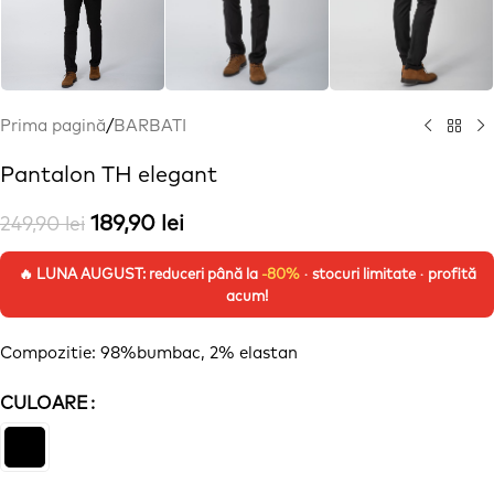
Prima pagină
/
BARBATI
Pantalon TH elegant
189,90
lei
249,90
lei
🔥 LUNA AUGUST: reduceri până la
-80%
· stocuri limitate · profită
acum!
Compozitie: 98%bumbac, 2% elastan
CULOARE