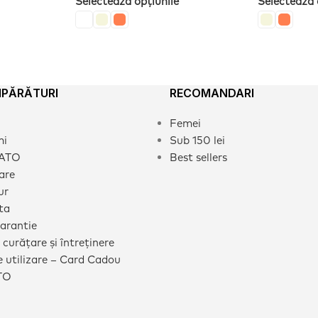
Selectează opțiunile
Selectează 
MPĂRĂTURI
RECOMANDARI
Femei
mi
Sub 150 lei
CATO
Best sellers
rare
ur
ta
garantie
 curățare și întreținere
 utilizare – Card Cadou
TO