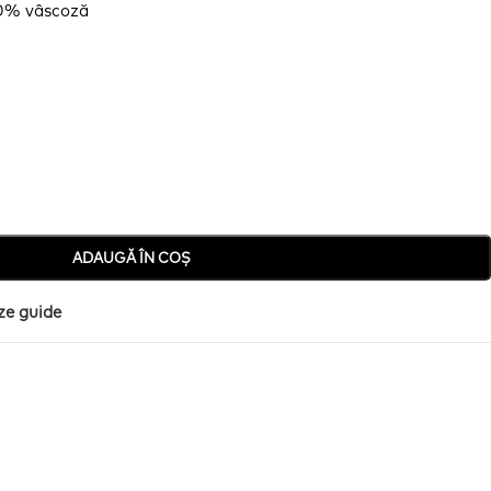
10%
vâscoză
ADAUGĂ ÎN COȘ
ze guide