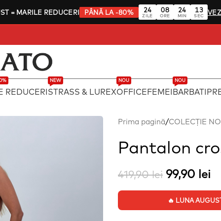
24
08
24
12
UST
= MARILE REDUCERI
PÂNĂ LA -80%
VEZ
ZILE
ORE
MIN
SEC
80%
NEW
NOU
NOU
E REDUCERI
STRASS & LUREX
OFFICE
FEMEI
BARBATI
PRE
Prima pagină
/
COLECȚIE N
Pantalon cro
99,90
lei
419,90
lei
🔥 LUNA AUGUST: