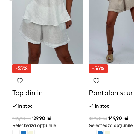
-55%
-56%
Top din in
Pantalon scurt
In stoc
In stoc
129,90
lei
149,90
lei
289,90
lei
339,90
lei
Selectează opțiunile
Selectează opțiunile