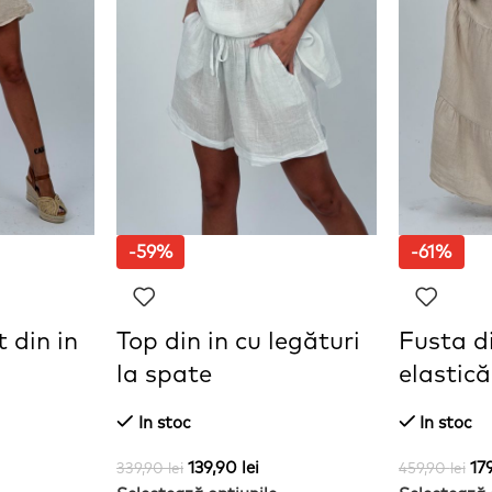
-59%
-61%
 din in
Top din in cu legături
Fusta di
la spate
elastică
In stoc
In stoc
139,90
lei
17
339,90
lei
459,90
lei