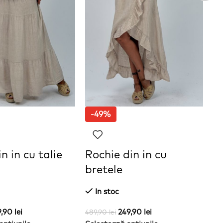
-49%
n in cu talie
Rochie din in cu
S
bretele
In stoc
41
Se
9,90
lei
249,90
lei
489,90
lei