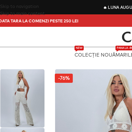
Skip to navigation
🔥
LUNA AUG
Skip to main content
UIT IN TOATA TARA LA COMENZI PESTE 250 LEI
NEW
PANA LA -
COLECȚIE NOUĂ
MARIL
-76%