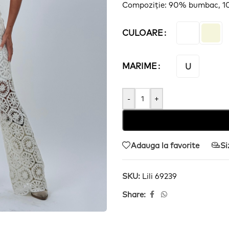
Compoziție
: 90% bumbac, 
CULOARE
MARIME
U
-
+
Adauga la favorite
Si
SKU:
Lili 69239
Share: