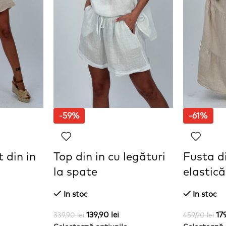
-59%
-61%
 din in
Top din in cu legături
Fusta di
la spate
elastică
In stoc
In stoc
139,90
lei
17
339,90
lei
459,90
lei