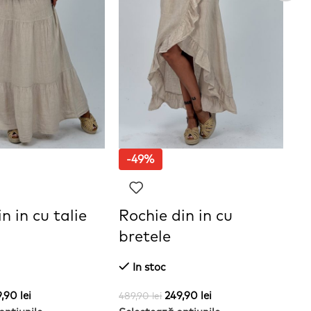
-49%
n in cu talie
Rochie din in cu
S
bretele
In stoc
41
Se
9,90
lei
249,90
lei
489,90
lei