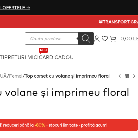
I OFERTELE →
TRANSP
0,00
L
NOU
TI
PREȚURI MICI
CARD CADOU
OUĂ
/
Femei
/
Top corset cu volane și imprimeu floral
u volane și imprimeu floral
 reduceri până la
-80%
· stocuri limitate · profită acum!