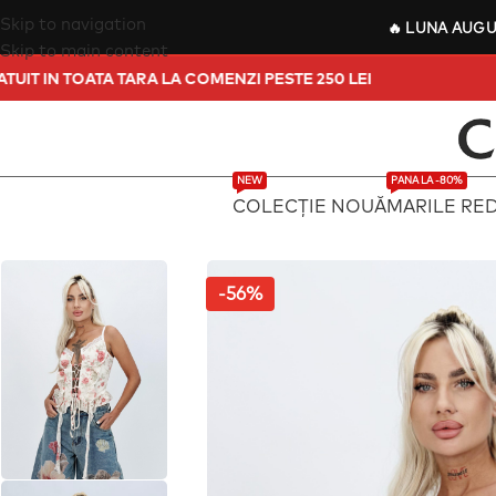
Skip to navigation
🔥
LUNA AUG
Skip to main content
ORT GRATUIT IN TOATA TARA LA COMENZI PESTE 250 LEI
NEW
PANA LA -80%
COLECȚIE NOUĂ
MARILE RE
-56%