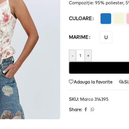
Compoziție
: 95% poliester, 
CULOARE
MARIME
U
-
+
Adauga la favorite
Si
SKU:
Marco 314395
Share: