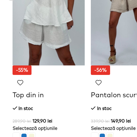
-55%
-56%
Top din in
Pantalon scurt
In stoc
In stoc
129,90
lei
149,90
lei
289,90
lei
339,90
lei
Selectează opțiunile
Selectează opțiunile