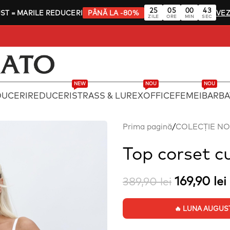
25
05
00
42
UST
= MARILE REDUCERI
PÂNĂ LA -80%
VEZ
ZILE
ORE
MIN
SEC
NEW
NOU
NOU
DUCERI
REDUCERI
STRASS & LUREX
OFFICE
FEMEI
BARBA
Prima pagină
/
COLECȚIE N
Top corset c
169,90
lei
389,90
lei
🔥 LUNA AUGUST: