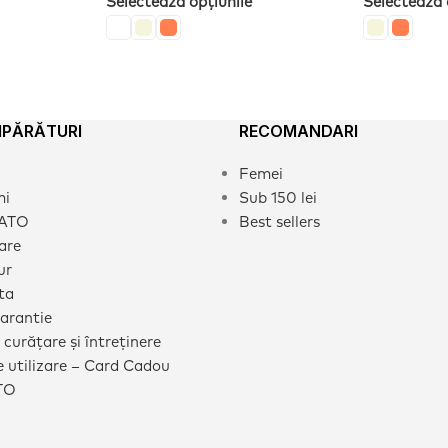
Selectează opțiunile
Selectează 
MPĂRĂTURI
RECOMANDARI
Femei
mi
Sub 150 lei
CATO
Best sellers
rare
ur
ta
garantie
 curățare și întreținere
 utilizare – Card Cadou
TO