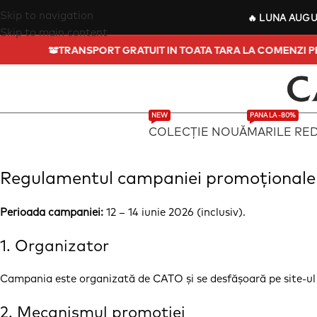
Skip to navigation
🔥
LUNA AUG
Skip to main content
TRANSPORT GRATUIT IN TOATA TARA LA COMENZI
NEW
PANA LA -80%
COLECȚIE NOUĂ
MARILE RE
Regulamentul campaniei promoționale „
Perioada campaniei:
12 – 14 iunie 2026 (inclusiv).
1. Organizator
Campania este organizată de CATO și se desfășoară pe site-u
2. Mecanismul promoției