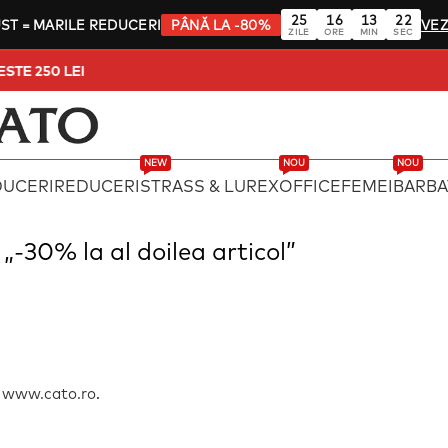
25
16
13
21
UST
= MARILE REDUCERI
PÂNĂ LA -80%
VEZ
ZILE
ORE
MIN
SEC
 PESTE 250 LEI
NEW
NOU
NOU
DUCERI
REDUCERI
STRASS & LUREX
OFFICE
FEMEI
BARBA
-30% la al doilea articol”
l
www.cato.ro
.