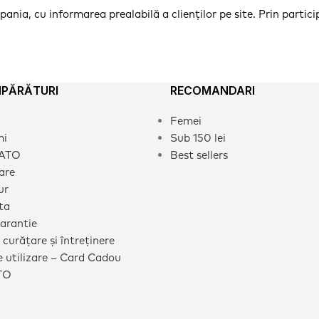
nia, cu informarea prealabilă a clienților pe site. Prin partici
MPĂRĂTURI
RECOMANDARI
Femei
mi
Sub 150 lei
CATO
Best sellers
rare
ur
ta
garantie
 curățare și întreținere
 utilizare – Card Cadou
TO