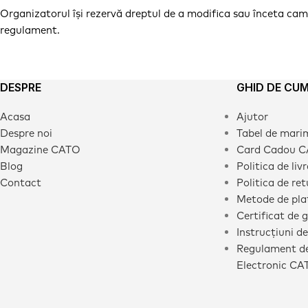
Organizatorul își rezervă dreptul de a modifica sau înceta campa
regulament.
DESPRE
GHID DE CU
Acasa
Ajutor
Despre noi
Tabel de mari
Magazine CATO
Card Cadou 
Blog
Politica de liv
Contact
Politica de ret
Metode de pla
Certificat de 
Instrucțiuni de
Regulament de
Electronic CA