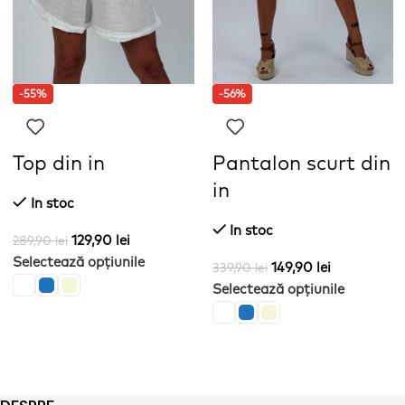
-55%
-56%
Top din in
Pantalon scurt din
in
In stoc
In stoc
129,90
lei
289,90
lei
Selectează opțiunile
149,90
lei
339,90
lei
Selectează opțiunile