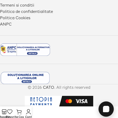
Termeni si conditii
Politica de confidentialitate
Politica Cookies
ANPC
© 2026
CATO
. All rights reserved
agazin
Favorite
Cos
Cont