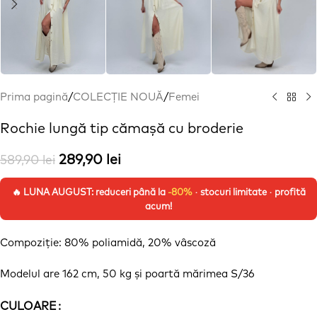
Prima pagină
/
COLECȚIE NOUĂ
/
Femei
Rochie lungă tip cămașă cu broderie
289,90
lei
589,90
lei
🔥 LUNA AUGUST: reduceri până la
-80%
· stocuri limitate · profită
acum!
Compoziție: 80%
poliamidă
, 20%
vâscoză
Modelul are 162 cm, 50 kg
și
poartă
mărimea
S/36
CULOARE