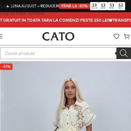
23
13
53
52
Skip to navigation
🔥
LUNA AUGUST
= REDUCERI
PÂNĂ LA -80%
ZILE
ORE
MIN
SEC
Skip to main content
T GRATUIT IN TOATA TARA LA COMENZI PESTE 250 LEI
TRANSP
-51%