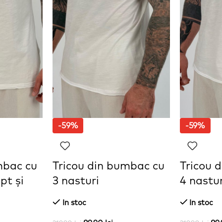
-59%
-59%
mbac cu
Tricou din bumbac cu
Tricou 
pt și
3 nasturi
4 nastur
In stoc
In stoc