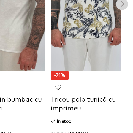
-71%
din bumbac cu
Tricou polo tunică cu
T
i
imprimeu
i
In stoc