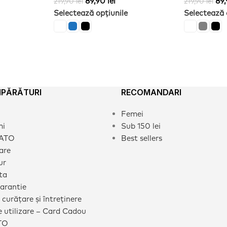
89,90
lei
89
219,90
lei
219,90
lei
Selectează opțiunile
Selectează 
MPĂRĂTURI
RECOMANDARI
Femei
mi
Sub 150 lei
CATO
Best sellers
rare
ur
ta
garantie
 curățare și întreținere
 utilizare – Card Cadou
TO