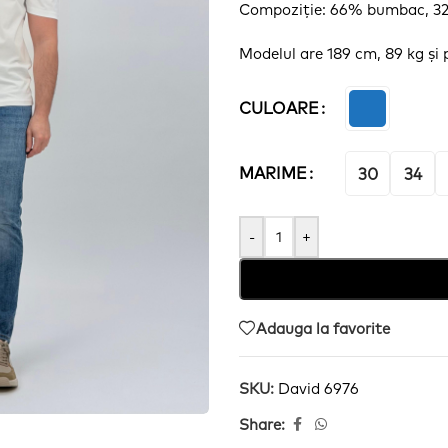
Compoziție
: 66% bumbac, 32
Modelul are 189 cm, 89 kg
și
CULOARE
MARIME
30
34
-
+
Adauga la favorite
SKU:
David 6976
Share: