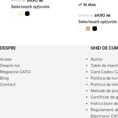
69,90
lei
219,90
lei
In stoc
Selectează opțiunile
69,90
lei
219,90
lei
Selectează opțiunile
DESPRE
GHID DE CU
Acasa
Ajutor
Despre noi
Tabel de mari
Magazine CATO
Card Cadou 
Blog
Politica de liv
Contact
Politica de ret
Metode de pla
Certificat de 
Instrucțiuni de
Regulament de
Electronic CA