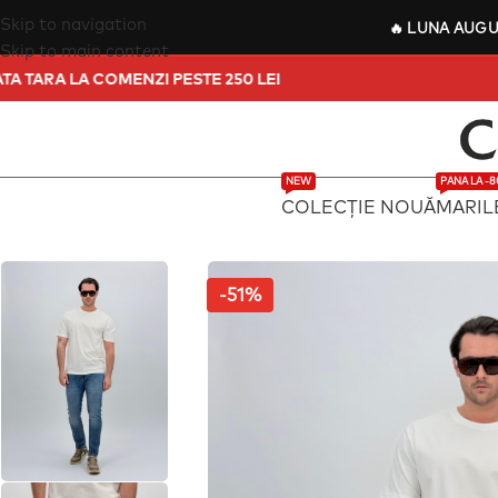
Skip to navigation
🔥
LUNA AUG
Skip to main content
IT IN TOATA TARA LA COMENZI PESTE 250 LEI
NEW
PANA LA -
COLECȚIE NOUĂ
MARIL
-51%