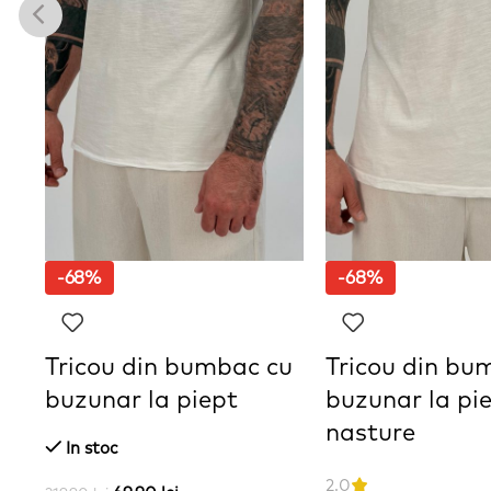
-68%
-68%
Tricou din bumbac cu
Tricou din bu
buzunar la piept
buzunar la pie
nasture
In stoc
2.0