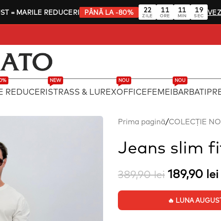
22
11
11
18
UST
= MARILE REDUCERI
PÂNĂ LA -80%
VEZ
ZILE
ORE
MIN
SEC
80%
NEW
NOU
NOU
E REDUCERI
STRASS & LUREX
OFFICE
FEMEI
BARBATI
PRE
Prima pagină
/
COLECȚIE N
Jeans slim fi
189,90
lei
389,90
lei
🔥 LUNA AUGUST: