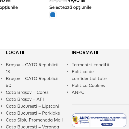
,90
lei
99,90
lei
349,90
lei
34
opțiunile
Selectează opțiunile
Se
LOCATII
INFORMATII
Brașov – CATO Republicii
Termeni si conditii
13
Politica de
Brașov – CATO Republicii
confidentialitate
60
Politica Cookies
Cato Brașov – Coresi
ANPC
Cato Brașov – AFI
Cato București – Lipscani
Cato București – Parklake
Cato Sibiu Promenada Mall
Cato București – Veranda