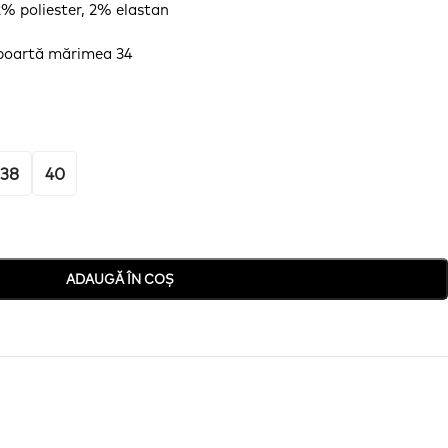
% poliester, 2% elastan
poartă
mărimea
34
38
40
ADAUGĂ ÎN COȘ