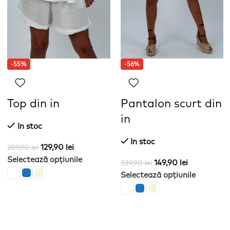
-55%
-56%
Top din in
Pantalon scurt din
in
In stoc
In stoc
129,90
lei
289,90
lei
Selectează opțiunile
149,90
lei
339,90
lei
Selectează opțiunile