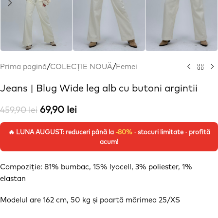
Prima pagină
/
COLECȚIE NOUĂ
/
Femei
Jeans | Blug Wide leg alb cu butoni argintii
69,90
lei
459,90
lei
🔥 LUNA AUGUST: reduceri până la
-80%
· stocuri limitate · profită
acum!
Compoziție
: 81% bumbac, 15% lyocell, 3% poliester, 1%
elastan
Modelul are 162 cm, 50 kg
și
poartă
mărimea
25/XS