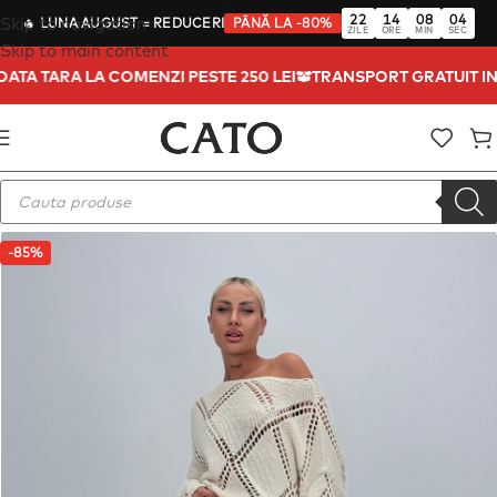
22
14
08
03
Skip to navigation
🔥
LUNA AUGUST
= REDUCERI
PÂNĂ LA -80%
ZILE
ORE
MIN
SEC
Skip to main content
TOATA TARA LA COMENZI PESTE 250 LEI
TRANSPORT GRATUIT I
-85%