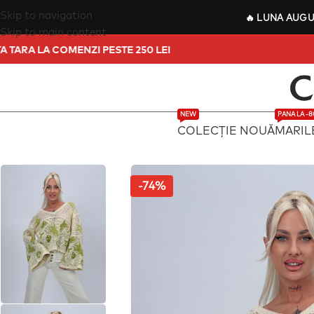
Skip to navigation
🔥
LUNA AUG
Skip to main content
 IN TOATA TARA LA COMENZI PESTE 250 LEI
NEW
PANA LA -
COLECȚIE NOUĂ
MARIL
-74%