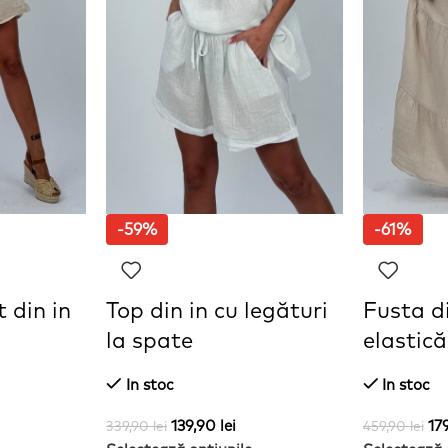
-59%
-61%
 din in
Top din in cu legături
Fusta di
la spate
elastică
In stoc
In stoc
139,90
lei
17
339,90
lei
459,90
lei