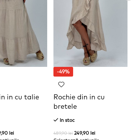
-49%
n in cu talie
Rochie din in cu
S
bretele
In stoc
41
Se
9,90
lei
249,90
lei
489,90
lei