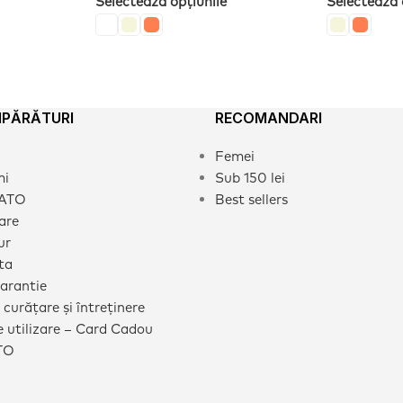
Selectează opțiunile
Selectează 
MPĂRĂTURI
RECOMANDARI
Femei
mi
Sub 150 lei
CATO
Best sellers
rare
ur
ta
garantie
 curățare și întreținere
 utilizare – Card Cadou
TO