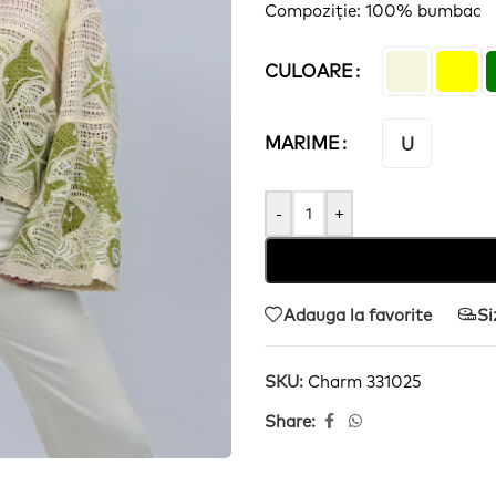
Compoziție
: 100% bumbac
CULOARE
MARIME
U
-
+
Adauga la favorite
Si
SKU:
Charm 331025
Share: