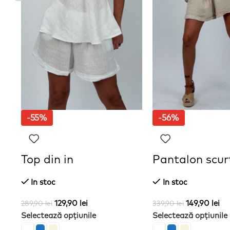
-55%
-56%
Top din in
Pantalon scurt
In stoc
In stoc
129,90
lei
149,90
lei
289,90
lei
339,90
lei
Selectează opțiunile
Selectează opțiunile