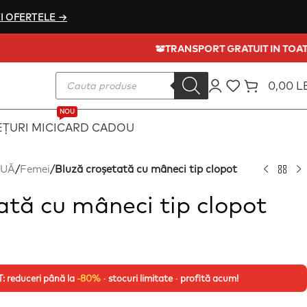
I OFERTELE →
TRANSPORT GRATUIT
0,00
L
NOU
ȚURI MICI
CARD CADOU
OUĂ
/
Femei
/
Bluză croșetată cu mâneci tip clopot
ată cu mâneci tip clopot
 reduceri până la
-80%
· stocuri limitate · profită acum!