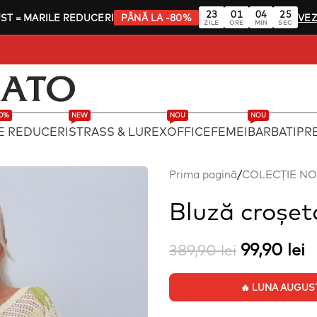
23
01
04
24
UST
= MARILE REDUCERI
PÂNĂ LA -80%
VEZ
ZILE
ORE
MIN
SEC
80%
NEW
NOU
NOU
E REDUCERI
STRASS & LUREX
OFFICE
FEMEI
BARBATI
PRE
Prima pagină
/
COLECȚIE N
Bluză croșet
99,90
lei
389,90
lei
🔥 LUNA AUGUST: