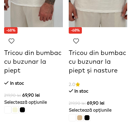
-68%
-68%
Tricou din bumbac
Tricou din bumbac
cu buzunar la
cu buzunar la
piept
piept și nasture
In stoc
2.0
In stoc
69,90
lei
219,90
lei
Selectează opțiunile
69,90
lei
219,90
lei
Selectează opțiunile