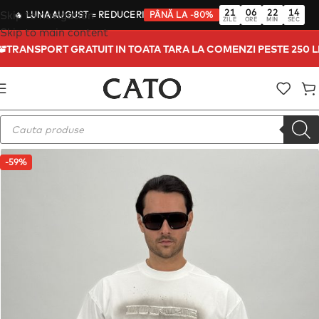
21
06
22
14
Skip to navigation
🔥
LUNA AUGUST
= REDUCERI
PÂNĂ LA -80%
ZILE
ORE
MIN
SEC
Skip to main content
I
TRANSPORT GRATUIT IN TOATA TARA LA COMENZI PESTE 250 
-59%