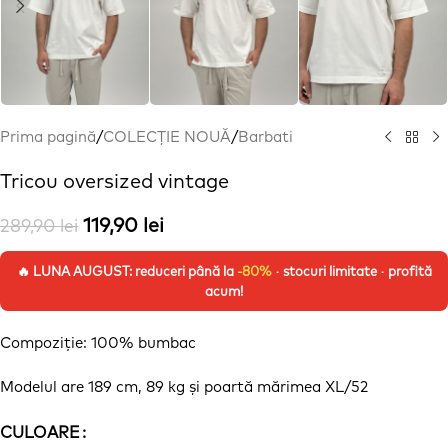
Prima pagină
/
COLECȚIE NOUĂ
/
Barbati
Tricou oversized vintage
119,90
lei
289,90
lei
🔥 LUNA AUGUST: reduceri până la
-80%
· stocuri limitate · profită
acum!
Compoziție
: 100% bumbac
Modelul are 189 cm, 89 kg
și
poartă
mărimea
XL/52
Alternative:
CULOARE