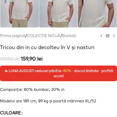
Prima pagină
/
COLECȚIE NOUĂ
/
Barbati
Tricou din in cu decolteu în V și nasturi
159,90
lei
319,90
lei
🔥 LUNA AUGUST: reduceri până la
-80%
· stocuri limitate · profită
acum!
Compoziție
: 80% bumbac, 20%
in
Modelul are 189 cm, 89 kg
și
poartă
mărimea
XL/52
CULOARE