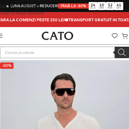
24
10
52
40
Skip to navigation
🔥
LUNA AUGUST
= REDUCERI
PÂNĂ LA -80%
ZILE
ORE
MIN
SEC
Skip to main content
 TARA LA COMENZI PESTE 250 LEI
TRANSPORT GRATUIT IN TOA
-50%