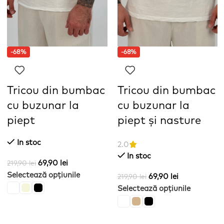
-68%
-68%
Tricou din bumbac
Tricou din bumbac
cu buzunar la
cu buzunar la
piept
piept și nasture
In stoc
2.0
In stoc
69,90
lei
219,90
lei
Selectează opțiunile
69,90
lei
219,90
lei
Selectează opțiunile