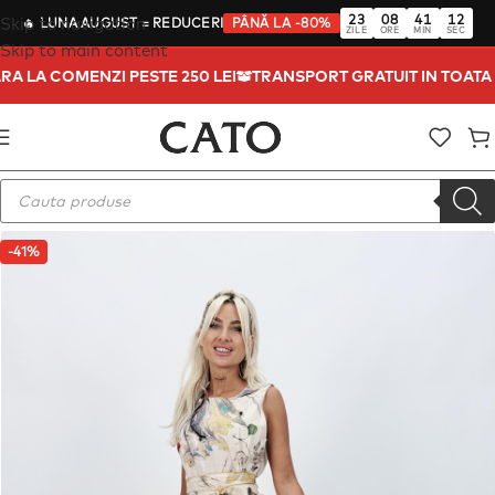
23
08
41
12
Skip to navigation
🔥
LUNA AUGUST
= REDUCERI
PÂNĂ LA -80%
ZILE
ORE
MIN
SEC
Skip to main content
TARA LA COMENZI PESTE 250 LEI
TRANSPORT GRATUIT IN TOAT
-41%