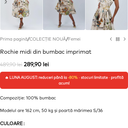
Prima pagină
/
COLECȚIE NOUĂ
/
Femei
Rochie midi din bumbac imprimat
289,90
lei
489,90
lei
🔥 LUNA AUGUST: reduceri până la
-80%
· stocuri limitate · profită
acum!
Compoziție
: 100% bumbac
Modelul are 162 cm, 50 kg
și
poartă
mărimea
S/36
CULOARE