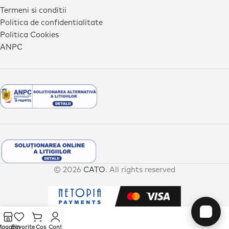
Termeni si conditii
Politica de confidentialitate
Politica Cookies
ANPC
© 2026
CATO
. All rights reserved
agazin
Favorite
Cos
Cont