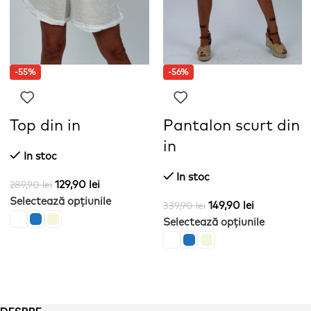
-55%
-56%
Top din in
Pantalon scurt din
in
In stoc
In stoc
129,90
lei
289,90
lei
Selectează opțiunile
149,90
lei
339,90
lei
Selectează opțiunile