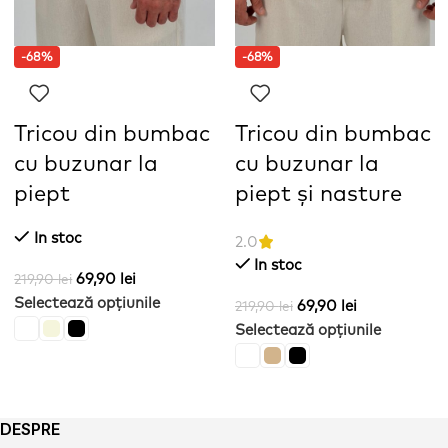
-68%
-68%
Tricou din bumbac
Tricou din bumbac
cu buzunar la
cu buzunar la
piept
piept și nasture
In stoc
2.0
In stoc
69,90
lei
219,90
lei
Selectează opțiunile
69,90
lei
219,90
lei
Selectează opțiunile
DESPRE