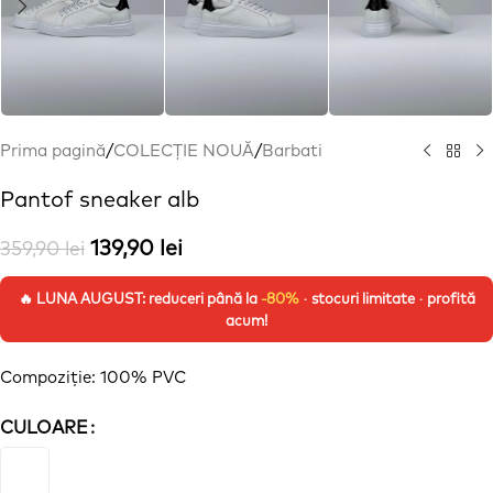
Prima pagină
/
COLECȚIE NOUĂ
/
Barbati
Pantof sneaker alb
139,90
lei
359,90
lei
🔥 LUNA AUGUST: reduceri până la
-80%
· stocuri limitate · profită
acum!
Compoziție
: 100% PVC
CULOARE