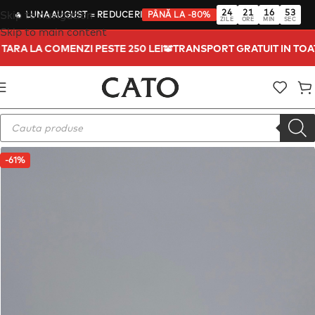
24
21
16
52
Skip to navigation
🔥
LUNA AUGUST
= REDUCERI
PÂNĂ LA -80%
ZILE
ORE
MIN
SEC
Skip to main content
A TARA LA COMENZI PESTE 250 LEI
TRANSPORT GRATUIT IN TO
-61%