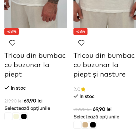
-68%
-68%
Tricou din bumbac
Tricou din bumbac
cu buzunar la
cu buzunar la
piept
piept și nasture
In stoc
2.0
In stoc
69,90
lei
219,90
lei
Selectează opțiunile
69,90
lei
219,90
lei
Selectează opțiunile