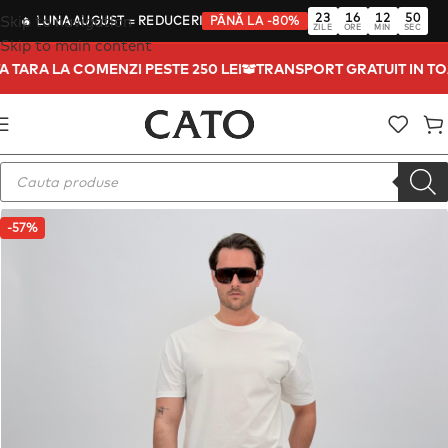
23
16
12
50
Skip to navigation
🔥
LUNA AUGUST
= REDUCERI
PÂNĂ LA -80%
ZILE
ORE
MIN
SEC
Skip to main content
TA TARA LA COMENZI PESTE 250 LEI
TRANSPORT GRATUIT IN T
-57%