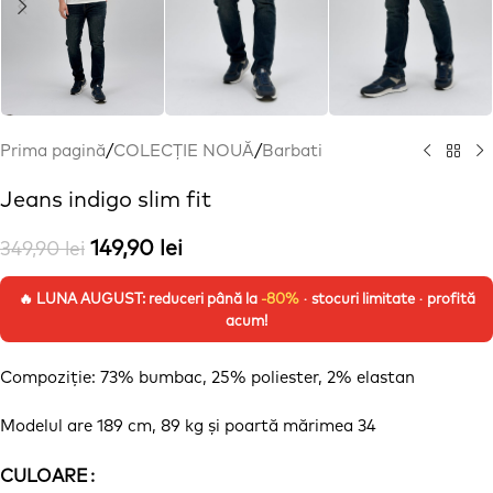
Prima pagină
/
COLECȚIE NOUĂ
/
Barbati
Jeans indigo slim fit
149,90
lei
349,90
lei
🔥 LUNA AUGUST: reduceri până la
-80%
· stocuri limitate · profită
acum!
Compoziție
: 73% bumbac, 25% poliester, 2% elastan
Modelul are 189 cm, 89 kg
și
poartă
mărimea
34
CULOARE