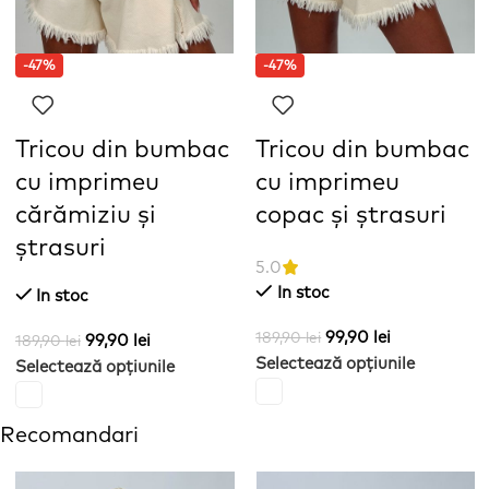
-47%
-47%
Tricou din bumbac
Tricou din bumbac
cu imprimeu
cu imprimeu
cărămiziu și
copac și ștrasuri
ștrasuri
5.0
In stoc
In stoc
99,90
lei
189,90
lei
99,90
lei
189,90
lei
Selectează opțiunile
Selectează opțiunile
Recomandari