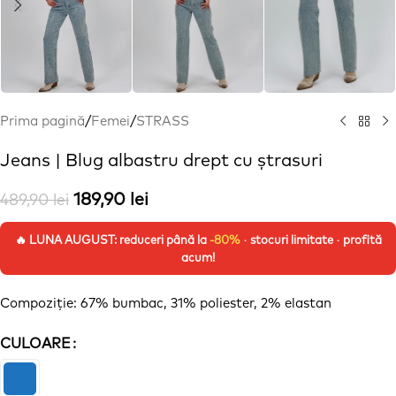
Prima pagină
/
Femei
/
STRASS
Jeans | Blug albastru drept cu ștrasuri
189,90
lei
489,90
lei
🔥 LUNA AUGUST: reduceri până la
-80%
· stocuri limitate · profită
acum!
Compoziție: 67% bumbac, 31% poliester, 2% elastan
CULOARE