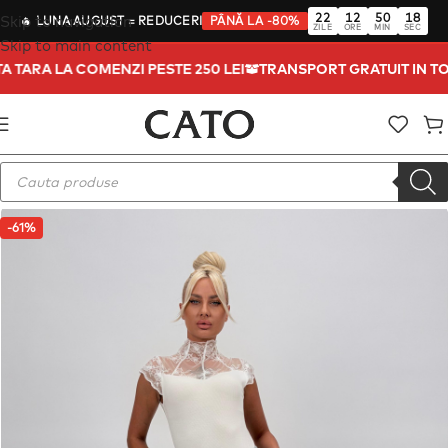
22
12
50
18
Skip to navigation
🔥
LUNA AUGUST
= REDUCERI
PÂNĂ LA -80%
ZILE
ORE
MIN
SEC
Skip to main content
ATA TARA LA COMENZI PESTE 250 LEI
TRANSPORT GRATUIT IN 
-61%