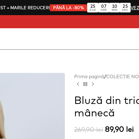
25
07
10
24
UST
= MARILE REDUCERI
PÂNĂ LA -80%
VEZ
ZILE
ORE
MIN
SEC
Prima pagină
/
COLECȚIE N
Bluză din tri
mânecă
89,90
lei
269,90
lei