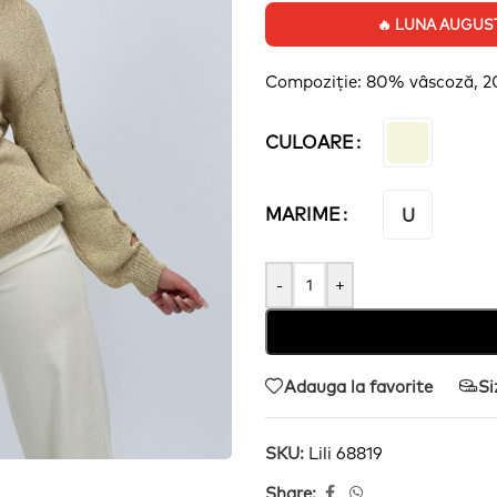
🔥 LUNA AUGUST:
Compoziție
: 80%
vâscoză
, 
CULOARE
MARIME
U
-
+
Adauga la favorite
Si
SKU:
Lili 68819
Share: