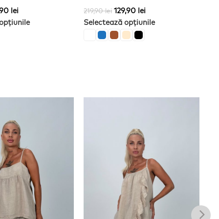
,90
lei
129,90
lei
219,90
lei
28
opțiunile
Selectează opțiunile
Se