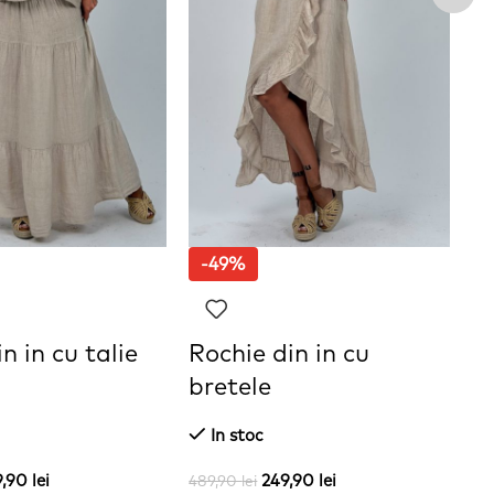
-49%
n in cu talie
Rochie din in cu
S
bretele
In stoc
41
Se
9,90
lei
249,90
lei
489,90
lei