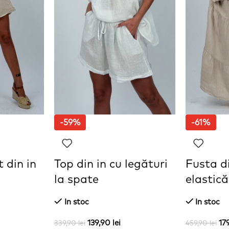
-59%
-61%
 din in
Top din in cu legături
Fusta di
la spate
elastică
In stoc
In stoc
139,90
lei
17
339,90
lei
459,90
lei