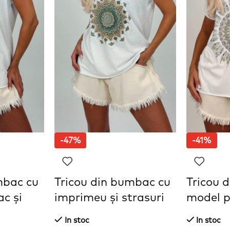
-47%
-41%
mbac cu
Tricou din bumbac cu
Tricou 
c și
imprimeu și strasuri
model 
In stoc
In stoc