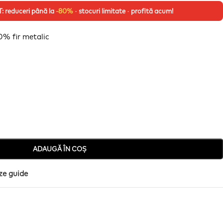
 reduceri până la
-80%
· stocuri limitate · profită acum!
20% fir metalic
ADAUGĂ ÎN COȘ
ze guide