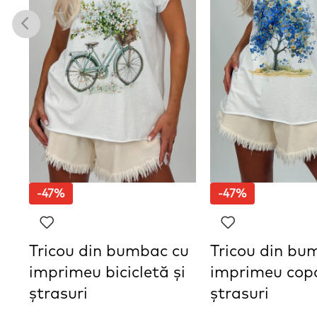
-47%
-47%
Tricou din bumbac cu
Tricou din bu
imprimeu bicicletă și
imprimeu copa
ștrasuri
ștrasuri