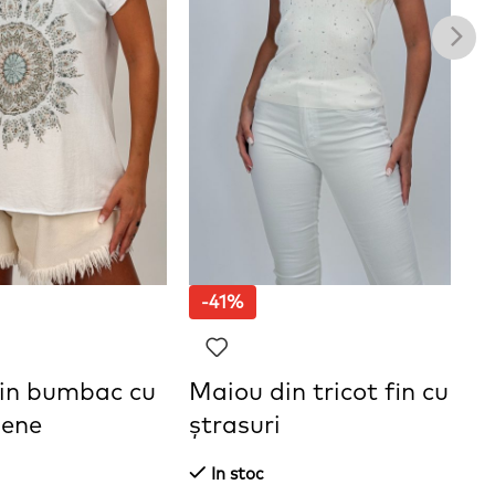
-41%
din bumbac cu
Maiou din tricot fin cu
M
pene
ștrasuri
ș
In stoc