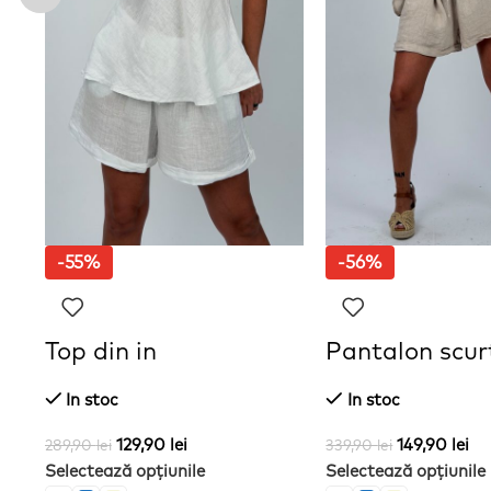
-55%
-56%
Top din in
Pantalon scurt
In stoc
In stoc
129,90
lei
149,90
lei
289,90
lei
339,90
lei
Selectează opțiunile
Selectează opțiunile