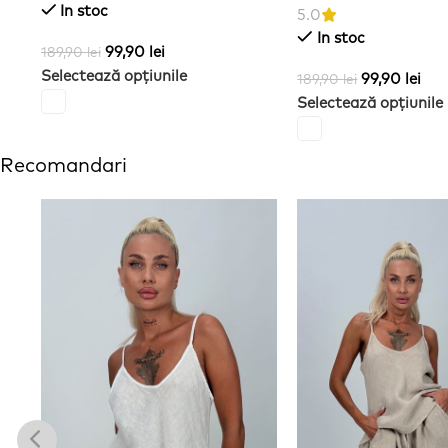
In stoc
5.0
In stoc
99,90
lei
189,90
lei
Selectează opțiunile
99,90
lei
189,90
lei
Selectează opțiunile
Recomandari