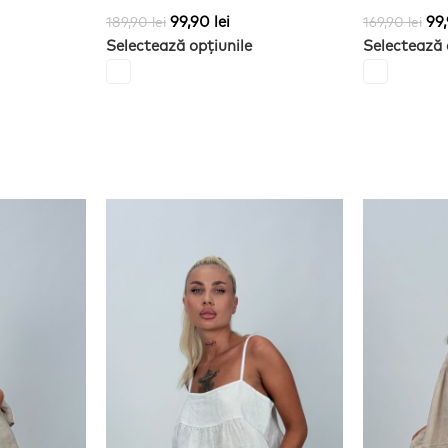
99,90
lei
99
189,90
lei
169,90
lei
Selectează opțiunile
Selectează 