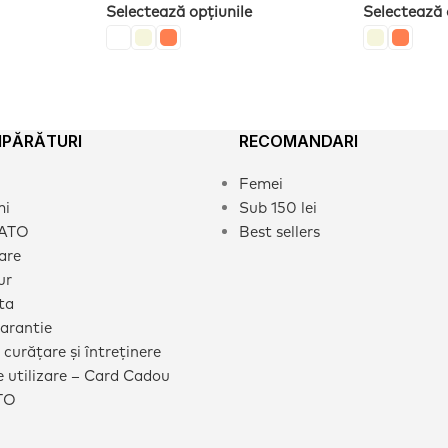
Selectează opțiunile
Selectează 
MPĂRĂTURI
RECOMANDARI
Femei
mi
Sub 150 lei
CATO
Best sellers
rare
ur
ta
garantie
 curățare și întreținere
 utilizare – Card Cadou
TO