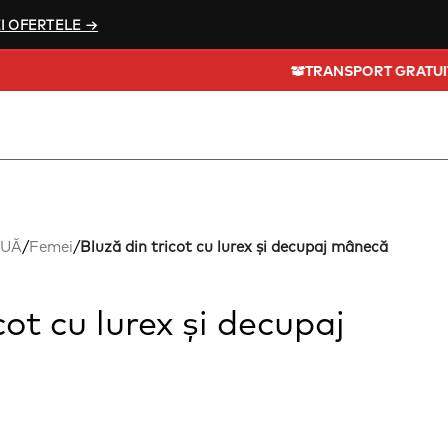
I OFERTELE →
TRANS
OUĂ
/
Femei
/
Bluză din tricot cu lurex și decupaj mânecă
cot cu lurex și decupaj