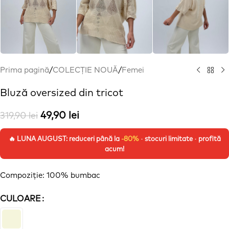
Prima pagină
/
COLECȚIE NOUĂ
/
Femei
Bluză oversized din tricot
49,90
lei
319,90
lei
🔥 LUNA AUGUST: reduceri până la
-80%
· stocuri limitate · profită
acum!
Compoziție: 100% bumbac
CULOARE