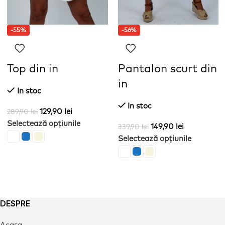
-55%
-56%
Top din in
Pantalon scurt din
in
In stoc
In stoc
129,90
lei
289,90
lei
Selectează opțiunile
149,90
lei
339,90
lei
Selectează opțiunile
DESPRE
Acasa