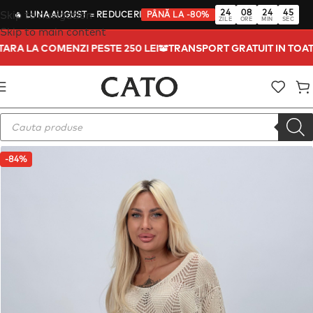
24
08
24
44
Skip to navigation
🔥
LUNA AUGUST
= REDUCERI
PÂNĂ LA -80%
ZILE
ORE
MIN
SEC
Skip to main content
 TARA LA COMENZI PESTE 250 LEI
TRANSPORT GRATUIT IN TOA
-84%