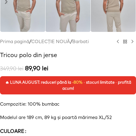
Prima pagină
/
COLECȚIE NOUĂ
/
Barbati
Tricou polo din jerse
89,90
lei
349,90
lei
🔥 LUNA AUGUST: reduceri până la
-80%
· stocuri limitate · profită
acum!
Compozitie: 100% bumbac
Modelul are 189 cm, 89 kg
și
poartă
mărimea
XL/52
CULOARE