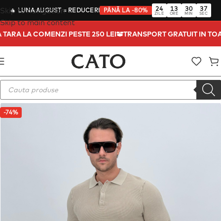
24
13
30
36
Skip to navigation
🔥
LUNA AUGUST
= REDUCERI
PÂNĂ LA -80%
ZILE
ORE
MIN
SEC
Skip to main content
TA TARA LA COMENZI PESTE 250 LEI
TRANSPORT GRATUIT IN T
-74%