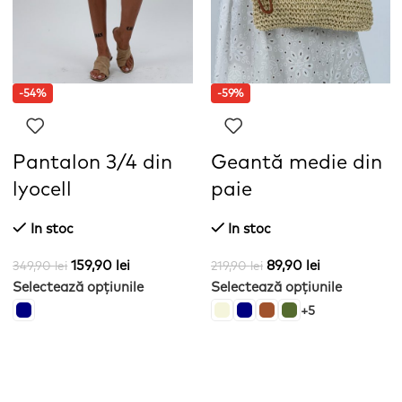
-54%
-59%
Pantalon 3/4 din
Geantă medie din
lyocell
paie
In stoc
In stoc
159,90
lei
89,90
lei
349,90
lei
219,90
lei
Selectează opțiunile
Selectează opțiunile
+5