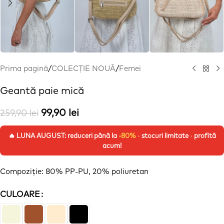
Prima pagină
/
COLECȚIE NOUĂ
/
Femei
Geantă paie mică
99,90
lei
259,90
lei
🔥 LUNA AUGUST: reduceri până la
-80%
· stocuri limitate · profită
acum!
Compoziție
: 80% PP-PU, 20% poliuretan
CULOARE