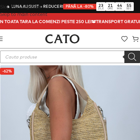
23
21
44
54
Skip to navigation
🔥
LUNA AUGUST
= REDUCERI
PÂNĂ LA -80%
ZILE
ORE
MIN
SEC
Skip to main content
IN TOATA TARA LA COMENZI PESTE 250 LEI
TRANSPORT GRATUI
-62%