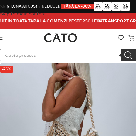
25
10
56
50
Skip to navigation
🔥
LUNA AUGUST
= REDUCERI
PÂNĂ LA -80%
ZILE
ORE
MIN
SEC
Skip to main content
UIT IN TOATA TARA LA COMENZI PESTE 250 LEI
TRANSPORT GR
-75%