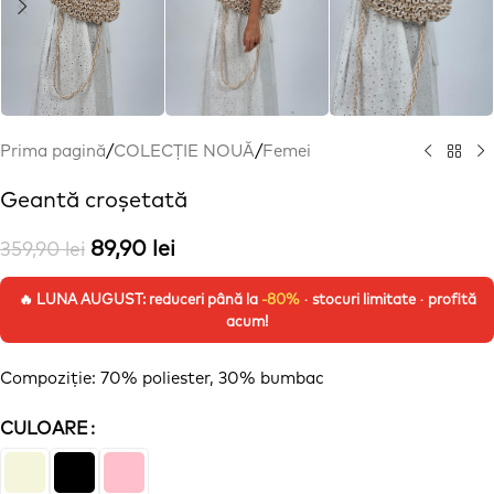
Prima pagină
/
COLECȚIE NOUĂ
/
Femei
Geantă croșetată
89,90
lei
359,90
lei
🔥 LUNA AUGUST: reduceri până la
-80%
· stocuri limitate · profită
acum!
Compoziție
: 70% poliester, 30% bumbac
CULOARE