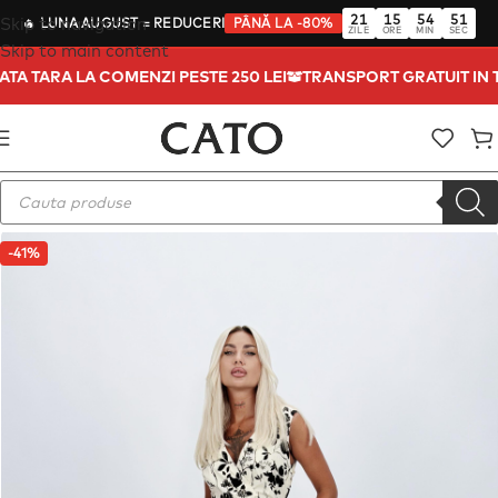
21
15
54
50
Skip to navigation
🔥
LUNA AUGUST
= REDUCERI
PÂNĂ LA -80%
ZILE
ORE
MIN
SEC
Skip to main content
OATA TARA LA COMENZI PESTE 250 LEI
TRANSPORT GRATUIT IN
-41%