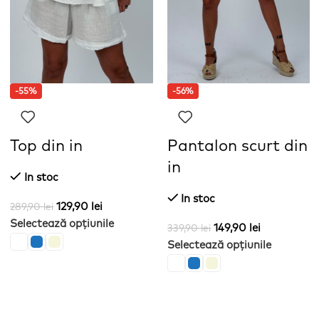
-55%
-56%
Top din in
Pantalon scurt din
in
In stoc
In stoc
129,90
lei
289,90
lei
Selectează opțiunile
149,90
lei
339,90
lei
Selectează opțiunile