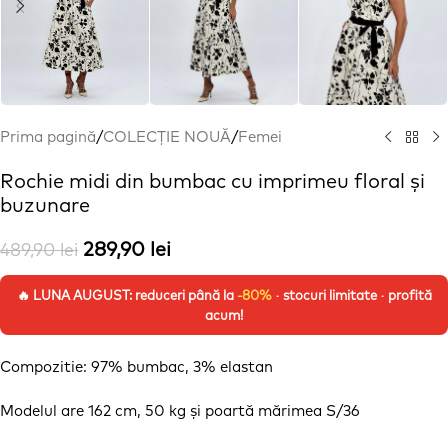
Prima pagină
/
COLECȚIE NOUĂ
/
Femei
Rochie midi din bumbac cu imprimeu floral și
buzunare
289,90
lei
489,90
lei
🔥 LUNA AUGUST: reduceri până la
-80%
· stocuri limitate · profită
acum!
Compozitie: 97% bumbac, 3% elastan
Modelul are 162 cm, 50 kg
și
poartă
mărimea
S/36