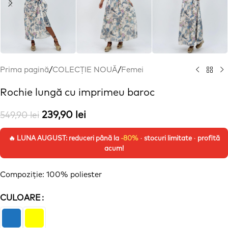
Prima pagină
/
COLECȚIE NOUĂ
/
Femei
Rochie lungă cu imprimeu baroc
239,90
lei
549,90
lei
🔥 LUNA AUGUST: reduceri până la
-80%
· stocuri limitate · profită
acum!
Compoziție
: 100% poliester
CULOARE