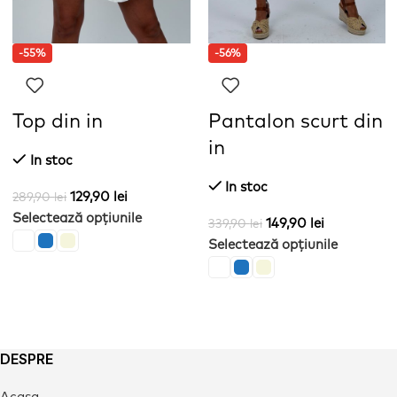
-55%
-56%
Top din in
Pantalon scurt din
in
In stoc
In stoc
129,90
lei
289,90
lei
Selectează opțiunile
149,90
lei
339,90
lei
Selectează opțiunile
DESPRE
Acasa