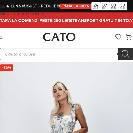
24
07
03
32
Skip to navigation
🔥
LUNA AUGUST
= REDUCERI
PÂNĂ LA -80%
ZILE
ORE
MIN
SEC
Skip to main content
A TARA LA COMENZI PESTE 250 LEI
TRANSPORT GRATUIT IN TO
-56%