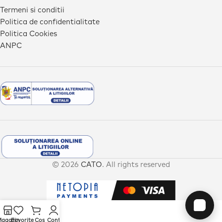
Termeni si conditii
Politica de confidentialitate
Politica Cookies
ANPC
© 2026
CATO
. All rights reserved
agazin
Favorite
Cos
Cont