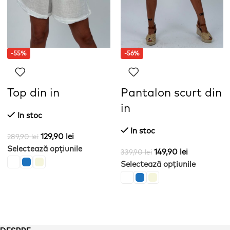
-55%
-56%
Top din in
Pantalon scurt din
in
In stoc
In stoc
129,90
lei
289,90
lei
Selectează opțiunile
149,90
lei
339,90
lei
Selectează opțiunile