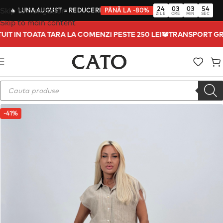
24
03
03
53
Skip to navigation
🔥
LUNA AUGUST
= REDUCERI
PÂNĂ LA -80%
ZILE
ORE
MIN
SEC
Skip to main content
TUIT IN TOATA TARA LA COMENZI PESTE 250 LEI
TRANSPORT G
-41%