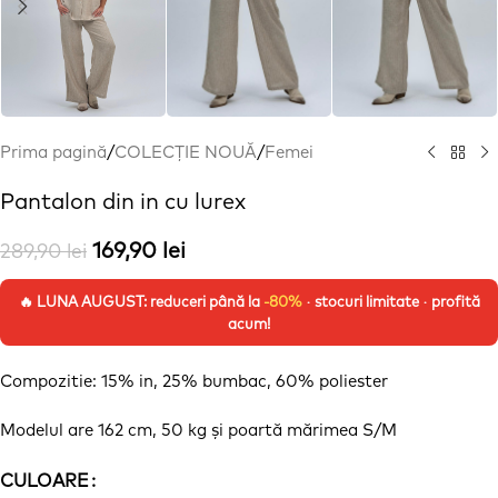
Prima pagină
/
COLECȚIE NOUĂ
/
Femei
Pantalon din in cu lurex
169,90
lei
289,90
lei
🔥 LUNA AUGUST: reduceri până la
-80%
· stocuri limitate · profită
acum!
Compozitie: 15% in, 25% bumbac, 60% poliester
Modelul are 162 cm, 50 kg
și
poartă
mărimea
S/M
CULOARE