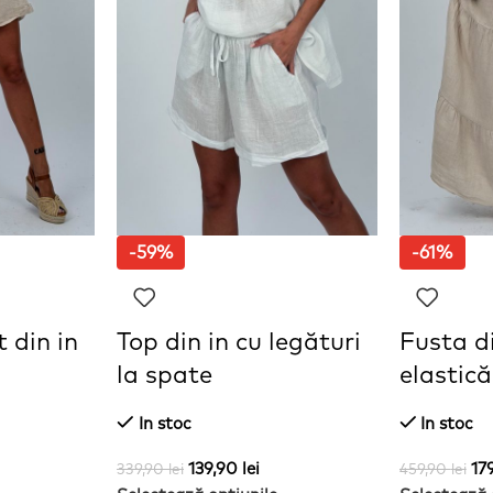
-59%
-61%
 din in
Top din in cu legături
Fusta di
la spate
elastică
In stoc
In stoc
139,90
lei
17
339,90
lei
459,90
lei