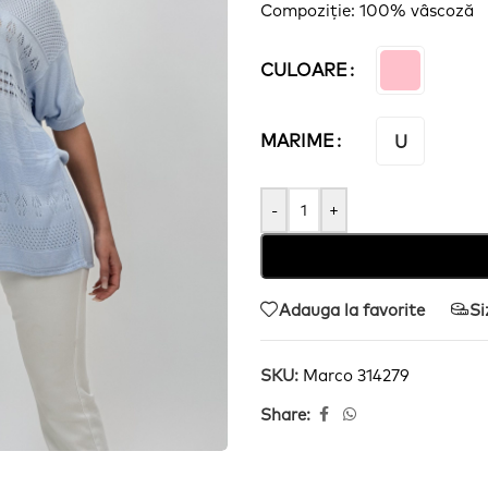
Compoziție
: 100%
vâscoză
CULOARE
MARIME
U
-
+
Adauga la favorite
Si
SKU:
Marco 314279
Share: