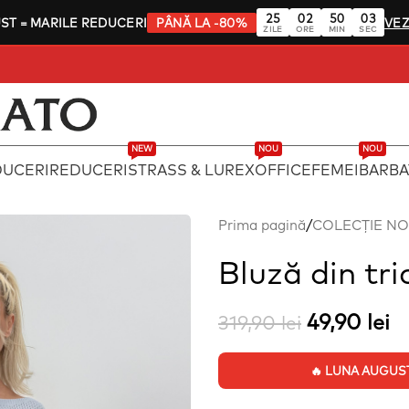
25
02
50
02
UST
= MARILE REDUCERI
PÂNĂ LA -80%
VEZ
ZILE
ORE
MIN
SEC
NEW
NOU
NOU
DUCERI
REDUCERI
STRASS & LUREX
OFFICE
FEMEI
BARBA
Prima pagină
/
COLECȚIE N
Bluză din tri
49,90
lei
319,90
lei
🔥 LUNA AUGUST: