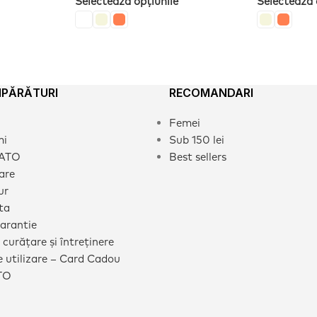
Selectează opțiunile
Selectează 
MPĂRĂTURI
RECOMANDARI
Femei
mi
Sub 150 lei
CATO
Best sellers
rare
ur
ta
garantie
 curățare și întreținere
 utilizare – Card Cadou
TO