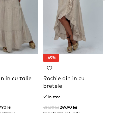
-49%
n in cu talie
Rochie din in cu
S
bretele
In stoc
41
Se
9,90
lei
249,90
lei
489,90
lei