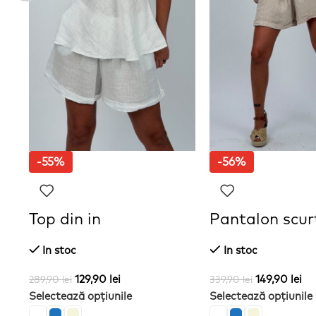
-55%
-56%
Top din in
Pantalon scurt
In stoc
In stoc
129,90
lei
149,90
lei
289,90
lei
339,90
lei
Selectează opțiunile
Selectează opțiunile