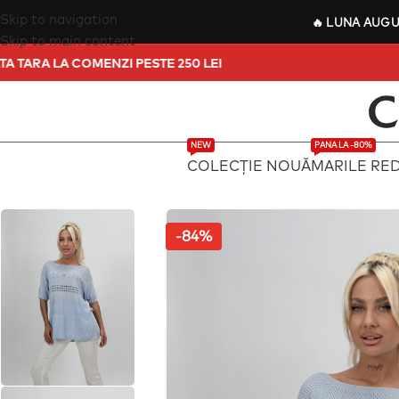
Skip to navigation
🔥
LUNA AUG
Skip to main content
T IN TOATA TARA LA COMENZI PESTE 250 LEI
NEW
PANA LA -80%
COLECȚIE NOUĂ
MARILE RE
-84%