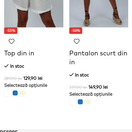
-55%
-56%
Top din in
Pantalon scurt din
in
In stoc
In stoc
129,90
lei
289,90
lei
Selectează opțiunile
149,90
lei
339,90
lei
Selectează opțiunile