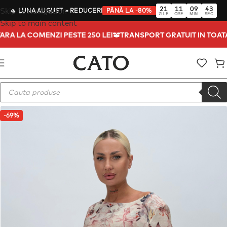
21
11
09
43
Skip to navigation
🔥
LUNA AUGUST
= REDUCERI
PÂNĂ LA -80%
ZILE
ORE
MIN
SEC
Skip to main content
 TARA LA COMENZI PESTE 250 LEI
TRANSPORT GRATUIT IN TOA
-69%