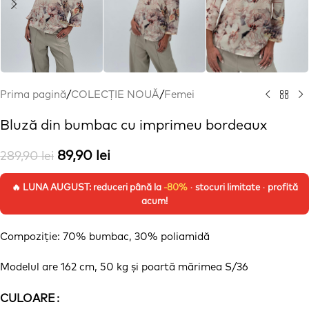
Prima pagină
/
COLECȚIE NOUĂ
/
Femei
Bluză din bumbac cu imprimeu bordeaux
89,90
lei
289,90
lei
🔥 LUNA AUGUST: reduceri până la
-80%
· stocuri limitate · profită
acum!
Compoziție
: 70% bumbac, 30%
poliamidă
Modelul are 162 cm, 50 kg
și
poartă
mărimea
S/36
Alternative:
CULOARE