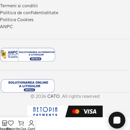
Termeni si conditii
Politica de confidentialitate
Politica Cookies
ANPC
© 2026
CATO
. All rights reserved
agazin
Favorite
Cos
Cont