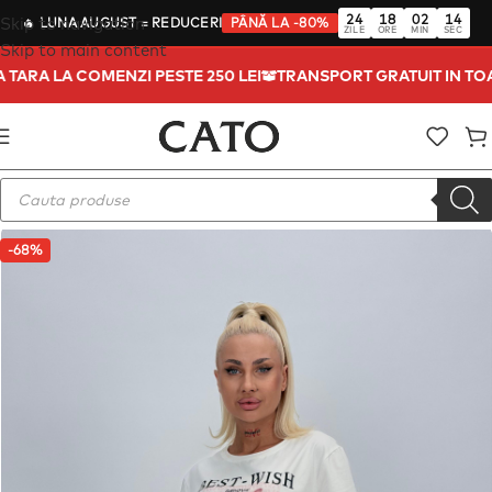
24
18
02
13
Skip to navigation
🔥
LUNA AUGUST
= REDUCERI
PÂNĂ LA -80%
ZILE
ORE
MIN
SEC
Skip to main content
TA TARA LA COMENZI PESTE 250 LEI
TRANSPORT GRATUIT IN T
-68%