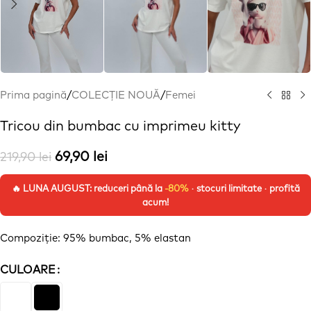
Prima pagină
/
COLECȚIE NOUĂ
/
Femei
Tricou din bumbac cu imprimeu kitty
69,90
lei
219,90
lei
🔥 LUNA AUGUST: reduceri până la
-80%
· stocuri limitate · profită
acum!
Compoziție
: 95% bumbac, 5% elastan
CULOARE