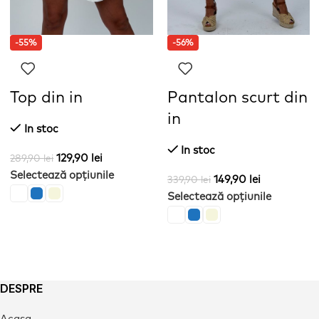
-55%
-56%
Top din in
Pantalon scurt din
in
In stoc
In stoc
129,90
lei
289,90
lei
Selectează opțiunile
149,90
lei
339,90
lei
Selectează opțiunile
DESPRE
Acasa