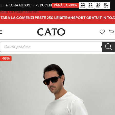
22
22
16
50
Skip to navigation
🔥
LUNA AUGUST
= REDUCERI
PÂNĂ LA -80%
ZILE
ORE
MIN
SEC
Skip to main content
A TARA LA COMENZI PESTE 250 LEI
TRANSPORT GRATUIT IN TO
-53%