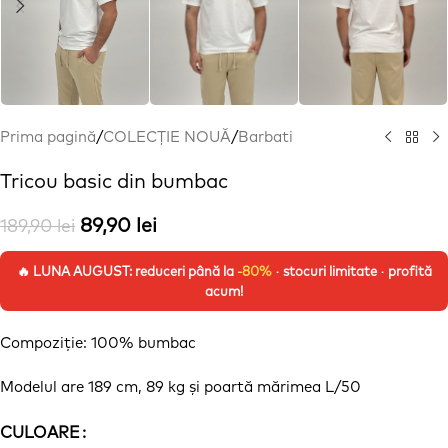
Prima pagină
/
COLECȚIE NOUĂ
/
Barbati
Tricou basic din bumbac
89,90
lei
189,90
lei
🔥 LUNA AUGUST: reduceri până la
-80%
· stocuri limitate · profită
acum!
Compoziție
: 100% bumbac
Modelul are 189 cm, 89 kg
și
poartă
mărimea
L/50
CULOARE