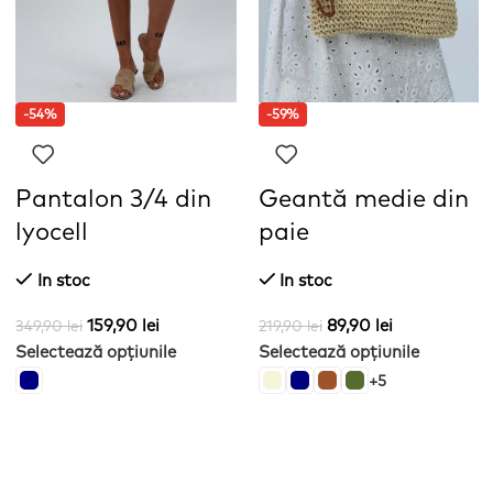
-54%
-59%
Pantalon 3/4 din
Geantă medie din
lyocell
paie
In stoc
In stoc
159,90
lei
89,90
lei
349,90
lei
219,90
lei
Selectează opțiunile
Selectează opțiunile
+5